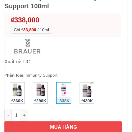
Support 100ml
₫
338,000
Chỉ
₫33,800
/
10ml
Xuất xứ:
ÚC
Phân loại
:
Immunity Support
₫360K
₫290K
₫338K
₫430K
Siro tăng sức đề kháng trẻ 1-12 tuổi Brauer Baby & Child Immu
MUA HÀNG