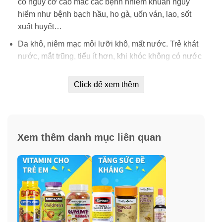
có nguy cơ cao mắc các bệnh nhiễm khuẩn nguy
hiểm như bệnh bạch hầu, ho gà, uốn ván, lao, sốt
xuất huyết…
Da khô, niêm mạc môi lưỡi khô, mất nước. Trẻ khát
nước, mắt trũng, tiểu ít hơn, khi khóc không có nước
mắt…
Click để xem thêm
Trẻ thích ăn đồ ngọt, thèm ăn nhiều đường…
Trẻ mệt mỏi, biếng ăn, không thèm ăn bất cứ gì.
Thường xuyên rối loạn tiêu hóa, đi phân sống, hay
khó tiêu, kém hấp thu dinh dưỡng từ thức ăn.
Xem thêm danh mục liên quan
Thiếu năng lượng, không thích tham gia các trò chơi
vận động, bơ phờ, đờ đẫn và thèm ngủ ngày.