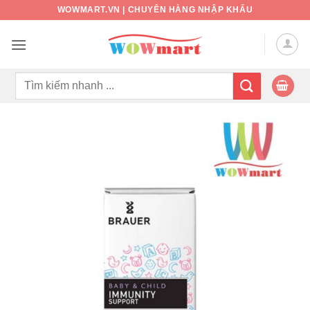
Bỏ
WOWMART.VN | CHUYÊN HÀNG NHẬP KHẨU
qua
nội
dung
Tìm
kiếm: