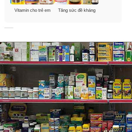
Vitamin cho trẻ em
Tăng sức đề kháng
Đối tượng sử dụng siro tăng đề kháng trẻ
Brauer Baby and Child Immunity Support
Trẻ có những dấu hiệu cho thấy sức đề kháng yếu.
Trẻ có sức khỏe bình thường muốn bổ sung để ngăn
chặn tình trạng suy giảm hệ miễn dịch khi trái gió trở
trời hay khi bị nhiễm khuẩn…