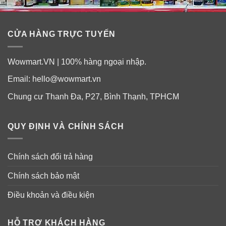
CỬA HÀNG TRỰC TUYẾN
Wowmart.VN | 100% hàng ngoại nhập.
Email:
hello@wowmart.vn
Chung cư Thanh Đa, P27, Bình Thạnh, TPHCM
Thành phần siro tăng sức đề kháng trẻ 1-
12 tuổi Brauer Baby & Child Immunity
Support
QUY ĐỊNH VÀ CHÍNH SÁCH
Mỗi 1ml
: Colecalciferol (tương đương Vitamin D3 25IU)
0.625 micrograms.
Chính sách đổi trả hàng
Mỗi 1ml chứa 1 microlit của mỗi chế phẩm vi lượng
Chính sách bảo mật
đồng căn sau đây
: Arsenic trioxide (Arsenicum album)
Điều khoản và điều kiện
6C, Oyster shell (Calcarea carbonica) 6C, Cinchona
pubescens 5C, Iron (Ferrum metallicum) 8X, Dibasic
HỖ TRỢ KHÁCH HÀNG
potassium phosphate (Kali phosphoricum) 3C, Dibasic