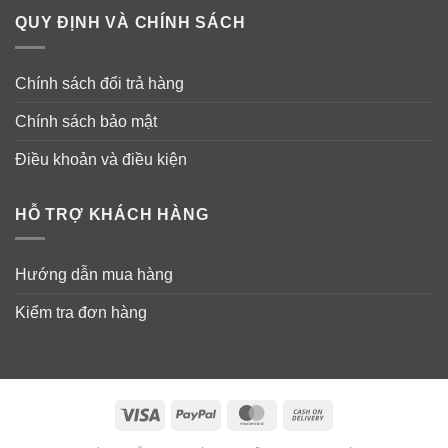
Mỗi lần cách nhau 4-6 h. Không quá 5 lần 1 ngày
QUY ĐỊNH VÀ CHÍNH SÁCH
Lưu ý: Lắc kỹ chai siro trước khi dùng.
Chính sách đổi trả hàng
Cách bảo quản:
Chính sách bảo mật
✔ Để ngoài tầm với của trẻ em.
Điều khoản và điều kiện
✔ Bảo quản ở nhiệt độ phòng, nơi khô ráo, 15-30*C
HỖ TRỢ KHÁCH HÀNG
Hướng dẫn mua hàng
Kiểm tra đơn hàng
Visa
PayPal
MasterCard
Cash
On