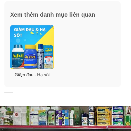
Xem thêm danh mục liên quan
Giầ̡m đau - Hạ sốt
– Children’s Motrin – Original Berry Flavor là dạng siro
dùng để giảm đau, hạ sốt do: Cảm lạnh thông thường,
cúm, đau đầu, đau họng, đau răng.- Children’s Motrin –
Grape Flavor không có cồn, không có đường, không
Steroid chất chống viêm và là sự lựa chọn hàng đầu
của các bác sĩ Nhi khoa để làm giảm đau, sốt cao
nhanh, có tác dụng kéo dài lên đến 8 giờ.