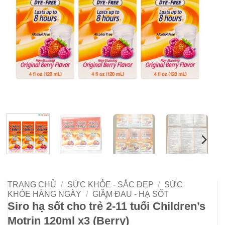
TRANG CHỦ
/
SỨC KHỎE - SẮC ĐẸP
/
SỨC
KHỎE HÀNG NGÀY
/
GIẦ̡M ĐAU - HẠ SỐT
Siro hạ sốt cho trẻ 2-11 tuổi Children’s
Motrin 120ml x3 (Berry)