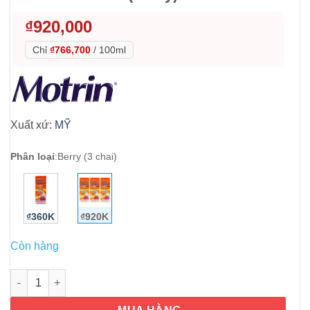
₫
920,000
Chỉ
₫766,700
/
100ml
Xuất xứ:
MỸ
Phân loại
:
Berry (3 chai)
₫360K
₫920K
Còn hàng
Siro hạ sốt cho trẻ 2-11 tuổi Children’s Motrin 120ml x3 (Berry)