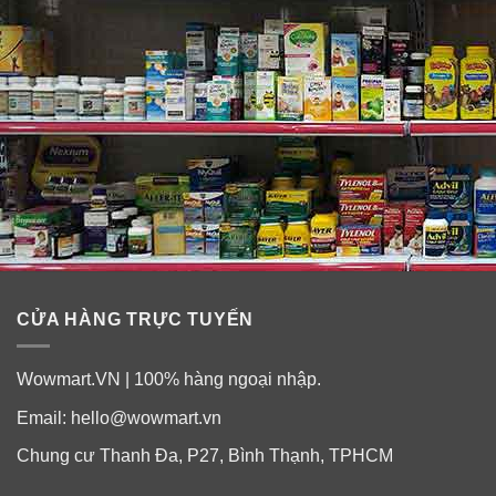
CỬA HÀNG TRỰC TUYẾN
Wowmart.VN | 100% hàng ngoại nhập.
Email:
hello@wowmart.vn
Lưu ý: Sản phẩm này không phải là thuốc, không có tác
Chung cư Thanh Đa, P27, Bình Thạnh, TPHCM
dụng thay thế thuốc chữa bệnh, hiệu quả sử dụng sản
phẩm tùy thuộc cơ địa của từng người. Vui lòng đọc kỹ