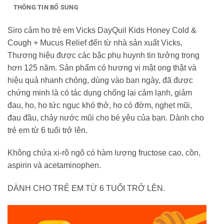
THÔNG TIN BỔ SUNG
Siro cảm ho trẻ em Vicks DayQuil Kids Honey Cold &
Cough + Mucus Relief đến từ nhà sản xuất Vicks,
Thương hiệu được các bậc phụ huynh tin tưởng trong
hơn 125 năm. Sản phẩm có hương vị mật ong thật và
hiệu quả nhanh chóng, dùng vào ban ngày, đã được
chứng minh là có tác dụng chống lại cảm lạnh, giảm
đau, ho, ho tức ngục khó thở, ho có đờm, nghẹt mũi,
đau đầu, chảy nước mũi cho bé yêu của bạn. Dành cho
trẻ em từ 6 tuổi trở lên.
Không chứa xi-rô ngô có hàm lượng fructose cao, cồn,
aspirin và acetaminophen.
DÀNH CHO TRẺ EM TỪ 6 TUỔI TRỞ LÊN.