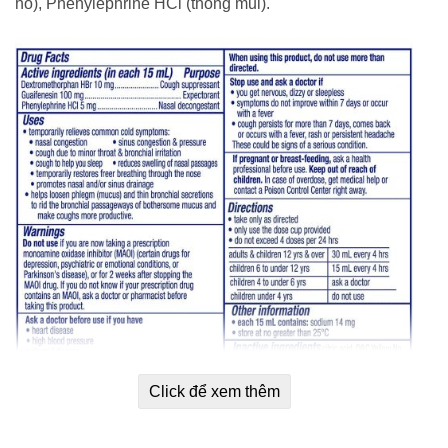
ho), Phenylephrine HCl (thông mũi).
Click để xem thêm