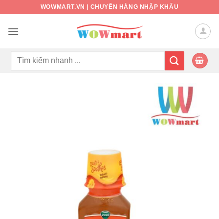
Bỏ
WOWMART.VN | CHUYÊN HÀNG NHẬP KHẨU
qua
nội
dung
Tìm
kiếm: