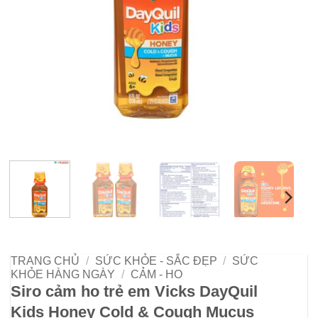
TRANG CHỦ
/
SỨC KHỎE - SẮC ĐẸP
/
SỨC
KHỎE HÀNG NGÀY
/
CẢM - HO
Siro cảm ho trẻ em Vicks DayQuil
Kids Honey Cold & Cough Mucus