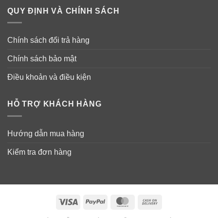
QUY ĐỊNH VÀ CHÍNH SÁCH
hướng dẫn in trên bao bì sản phẩm trước khi sử dụng.
Chính sách đổi trả hàng
Chính sách bảo mật
Điều khoản và điều kiện
HỖ TRỢ KHÁCH HÀNG
Hướng dẫn mua hàng
Kiểm tra đơn hàng
Visa
PayPal
MasterCard
Cash
On