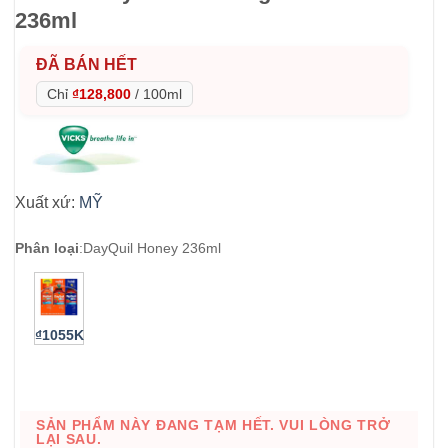
236ml
ĐÃ BÁN HẾT
Chỉ
₫128,800
/
100ml
Xuất xứ:
MỸ
Phân loại
:
DayQuil Honey 236ml
₫1055K
SẢN PHẨM NÀY ĐANG TẠM HẾT. VUI LÒNG TRỞ
LẠI SAU.