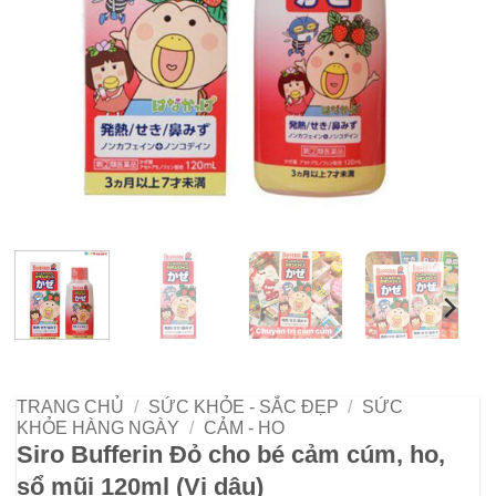
TRANG CHỦ
/
SỨC KHỎE - SẮC ĐẸP
/
SỨC
KHỎE HÀNG NGÀY
/
CẢM - HO
Siro Bufferin Đỏ cho bé cảm cúm, ho,
sổ mũi 120ml (Vị dâu)