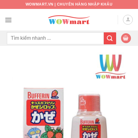
Bỏ
WOWMART.VN | CHUYÊN HÀNG NHẬP KHẨU
qua
nội
dung
Tìm
kiếm: