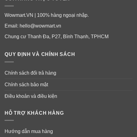
– Từ 3-5 tuổi
: 7.5ml/ lần
Wowmart.VN | 100% hàng ngoại nhập.
Email:
hello@wowmart.vn
– Từ 5-8 tuổi
: 10ml/ lần.
Chung cư Thanh Đa, P27, Bình Thạnh, TPHCM
Màu hồng vị đào/ đỏ vị dâu
: chuyên về cảm cúm, ho
khan, sổ mũi, nghẹt mũi, sốt viêm họng, hắt hơi…
QUY ĐỊNH VÀ CHÍNH SÁCH
Liều dùng cho Bufferin Hồng/ Đỏ (vị đào/ dâu):
Chính sách đổi trả hàng
– Từ 3-6 tháng
: 5ml/ lần
Chính sách bảo mật
– Từ 6-12 tháng
: 6ml/ lần
Điều khoản và điều kiện
– Từ 1-3 tuổi
: 7.5ml/ lần
HỖ TRỢ KHÁCH HÀNG
– Từ 3-7 tuổi
: 10ml/ lần.
Siro Bufferin bé dùng ngày 3 lần – sau ăn. Khoảng cách
Hướng dẫn mua hàng