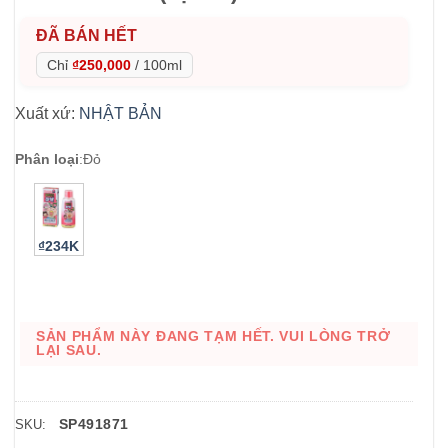
ĐÃ BÁN HẾT
Chỉ
₫250,000
/
100ml
Xuất xứ:
NHẬT BẢN
Phân loại
:
Đỏ
₫234K
SẢN PHẨM NÀY ĐANG TẠM HẾT. VUI LÒNG TRỞ
LẠI SAU.
SP491871
SKU: