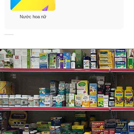
Nước hoa nữ
Nước hoa Narciso Rodriguez For Her Eau
De Parfum:
được mở đầu một cách khá nhẹ nhàng và dễ chịu với
một thoáng hương đào đầy tươi mát kết hợp với những
cánh hoa hồng rực rỡ, sau đó là chút x.ạ hương nhẹ
nhàng hòa quyện vào bên lớp hoa hồng. Tiếp đến là
mùi đào dần biến mất nhường chỗ cho các mùi hương
hoa hồng dễ chịu. Nhưng dường như vẫn chưa đủ, vẫn
còn thiếu thứ gì đó để lấp đầy, một mùi giống như hỗn