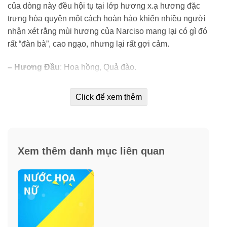
của dòng này đều hội tụ tại lớp hương x.ạ hương đặc
trưng hòa quyện một cách hoàn hảo khiến nhiều người
nhận xét rằng mùi hương của Narciso mang lại có gì đó
rất “đàn bà”, cao ngạo, nhưng lại rất gợi cảm.
– Hương Đầu
: Hoa hồng, Quả đào.
– Hương giữa
: X.ạ hương, H.ổ phách.
Click để xem thêm
– Hương cuối
: Gỗ đàn hương, Cây hoắc hương.
Xem thêm danh mục liên quan