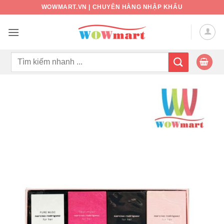
Bỏ
WOWMART.VN | CHUYÊN HÀNG NHẬP KHẨU
qua
nội
dung
Tìm
kiếm: