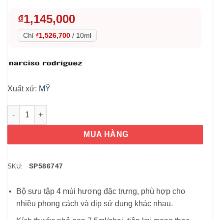
₫
1,145,000
Chỉ
₫1,526,700
/
10ml
Xuất xứ:
MỸ
Set nước hoa nữ Narciso Rodriguez 7.5ml x4 chai số lượng
MUA HÀNG
SP586747
SKU:
Bộ sưu tập 4 mùi hương đặc trưng, phù hợp cho
nhiều phong cách và dịp sử dụng khác nhau.