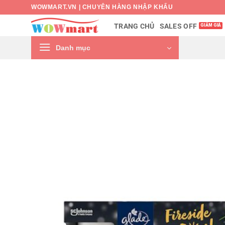
Bỏ
WOWMART.VN | CHUYÊN HÀNG NHẬP KHẨU
qua
SALES OFF
TRANG CHỦ
nội
dung
Danh mục