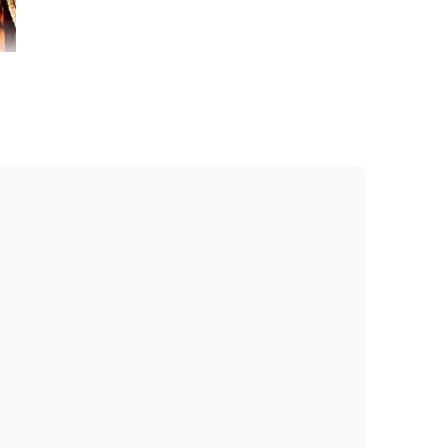
 từ 2-3 tháng.
ườm rà.