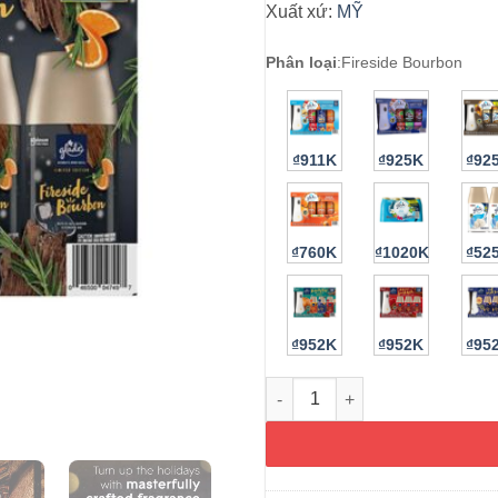
Xuất xứ:
MỸ
Phân loại
:
Fireside Bourbon
₫911K
₫925K
₫92
₫760K
₫1020K
₫52
₫952K
₫952K
₫95
Set máy xịt thơm phòng tự độn