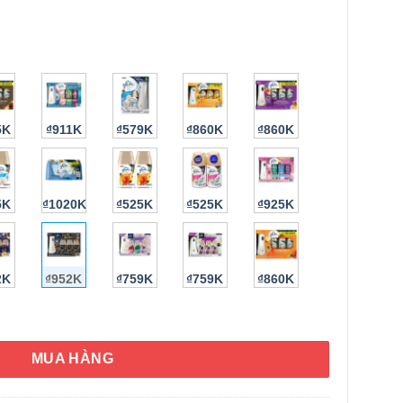
5K
₫911K
₫579K
₫860K
₫860K
5K
₫1020K
₫525K
₫525K
₫925K
HÌNH THẬT
2K
₫952K
₫759K
₫759K
₫860K
g Glade chạy pin + 3 chai tinh dầu (Fireside Bourbon) số lượng
MUA HÀNG