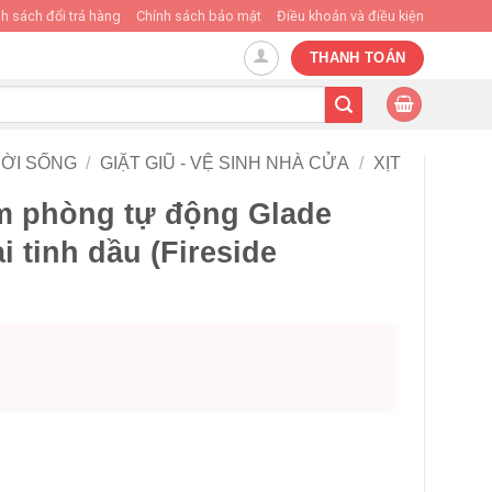
h sách đổi trả hàng
Chính sách bảo mật
Điều khoản và điều kiện
THANH TOÁN
ỜI SỐNG
/
GIẶT GIŨ - VỆ SINH NHÀ CỬA
/
XỊT
ơm phòng tự động Glade
i tinh dầu (Fireside