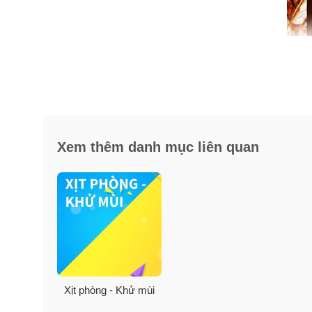
Ưu điểm:
✓ Có các chế độ hẹn giờ 9 phút, 18 phút, 36 phút/ lần xịt
✓ Trong máy đã điều chỉnh sẵn lượng xịt tinh dầu nê
Xem thêm danh mục liên quan
✓ Bình xịt tiện để đâu cũng tiện, để phòng ngủ, phòn
✓ Sử dụng pin 1.5 A (2 pin AA) dễ dàng thay thế, cho tho
Xịt phòng - Khử mùi