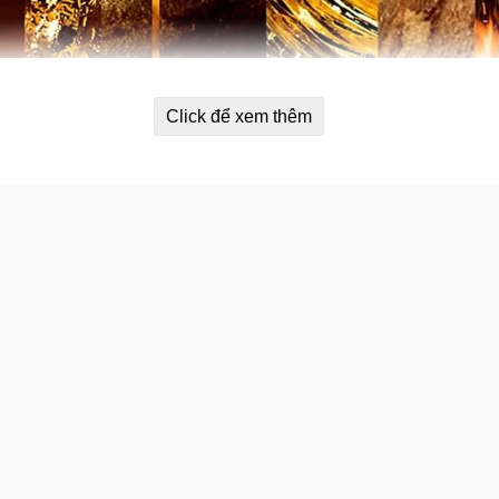
Click để xem thêm
. Cứ để và em nó tự động xịt.
n dùng không sợ tốn kém quá mức, mỗi chai tinh dầu có thể dùng
g vệ sinh, phòng khách đều được do xài pin không cần dây điện r
̛̀i gian sử dụng tới 60 ngày.