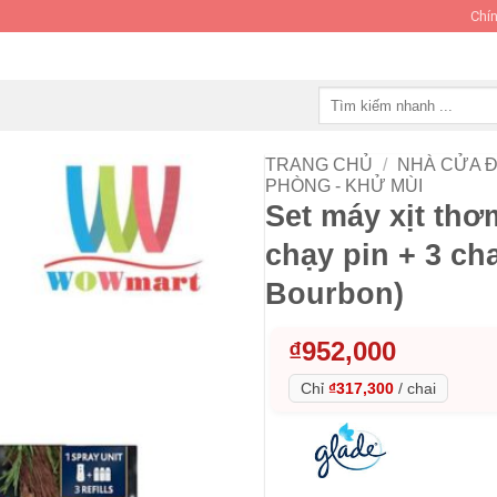
Chín
Tìm
kiếm:
TRANG CHỦ
/
NHÀ CỬA Đ
PHÒNG - KHỬ MÙI
Set máy xịt th
chạy pin + 3 cha
Bourbon)
₫
952,000
Chỉ
₫317,300
/
chai