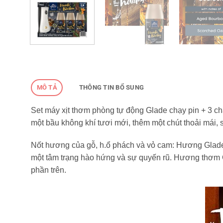
MÔ TẢ
THÔNG TIN BỔ SUNG
Set máy xịt thơm phòng tự động Glade chạy pin + 3 c
một bầu không khí tươi mới, thêm một chút thoải mái, s
Nốt hương của gỗ, h.ổ phách và vỏ cam: Hương Glade 
một tâm trạng hào hứng và sự quyến rũ. Hương thơm 
phần trên.