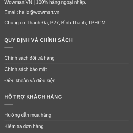
Wowmart.VN | 100% hàng ngoại nhập.
Email:
hello@wowmart.vn
Chung cư Thanh Đa, P27, Bình Thạnh, TPHCM
Số 1: Sữa rửa mặt thải độc PI.Gene Bright
O2 Bubble Clean Shaper 100ml
QUY ĐỊNH VÀ CHÍNH SÁCH
✓
Với chức năng 3in1 làm sạch, tẩy tế bào chết, thải
độc giúp da sáng trắng.
Chính sách đổi trả hàng
✓
Tăng cường hấp thụ để loại bỏ chất thải bằng bóng
Chính sách bảo mật
bóng O2 siêu nhỏ.
Điều khoản và điều kiện
✓
Bọt khí O2 sẽ giúp lấy đi các độc tố trong da mặt.
HỖ TRỢ KHÁCH HÀNG
✓
Đánh bay bụi bẩn bám sâu trong lỗ chân lông.
✓
Loại sạch tế bào chết làm sáng da chỉ cần rửa 1 lần,
Hướng dẫn mua hàng
bật ngay những con mụn khô cứng đầu trên da.
Kiểm tra đơn hàng