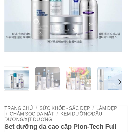
TRANG CHỦ
/
SỨC KHỎE - SẮC ĐẸP
/
LÀM ĐẸP
/
CHĂM SÓC DA MẶT
/
KEM DƯỠNG/DẦU
DƯỠNG/XỊT DƯỠNG
Set dưỡng da cao cấp Pion-Tech Full