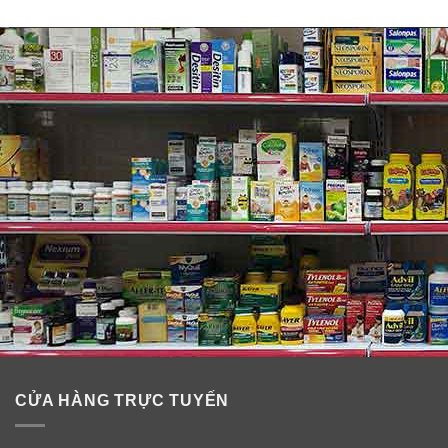
4. Tinh chất Volumtox Original Pion-Tech 100ml
5. Kem dưỡng ốc sên Prestige Snail Cream 50g
CỬA HÀNG TRỰC TUYẾN