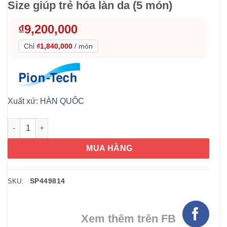
Size giúp trẻ hóa làn da (5 món)
₫
9,200,000
Chỉ
₫1,840,000
/
món
Xuất xứ:
HÀN QUỐC
Set dưỡng da cao cấp Pion-Tech Full Size giúp trẻ hóa làn da 
MUA HÀNG
SP449814
SKU:
Xem thêm trên FB