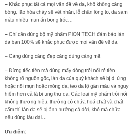
– Khắc phục tất cả mọi vấn đề về da, khô không căng
bóng, lão hóa chảy sệ vết nhăn, lỗ chân lông to, da sạm
màu nhiều mụn ẩn bong tróc…
– Chỉ cần dùng bộ mỹ phẩm PION TECH đảm bảo làn
da bạn 100% sẽ khắc phục được mọi vấn đề về da.
– Càng dùng càng đẹp càng dùng càng mê.
– Đừng tiếc tiền mà dùng mấy dòng trôi nổi rẻ tiền
không rõ nguồn gốc, làn da của quý khách sẽ bị dị ứng
hoặc nổi mụn hoặc mỏng da, teo da lộ gân máu và nguy
hiểm hơn cả là bị ung thư da. Các loại mỹ phẩm trôi nổi
không thương hiệu, thường có chứa hoá chất và chất
cấm thì làn da sẽ bị ảnh hưởng cả đời, khó mà chữa
nếu dùng lâu dài…
Ưu điểm: