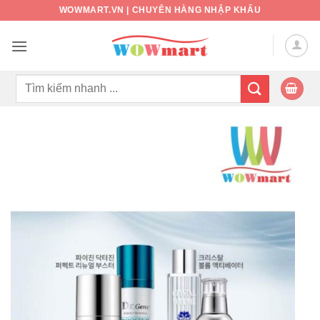
Bỏ
WOWMART.VN | CHUYÊN HÀNG NHẬP KHẨU
qua
nội
dung
Tìm
kiếm: