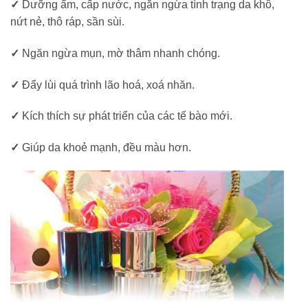
✓
Dưỡng ẩm, cấp nước, ngăn ngừa tình trạng da khô,
nứt nẻ, thô ráp, sần sùi.
✓
Ngăn ngừa mụn, mờ thâm nhanh chóng.
✓
Đẩy lùi quá trình lão hoá, xoá nhăn.
✓
Kích thích sự phát triển của các tế bào mới.
✓
Giúp da khoẻ mạnh, đều màu hơn.