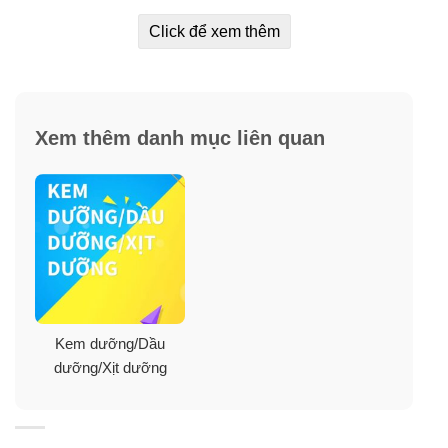
Click để xem thêm
Xem thêm danh mục liên quan
Bộ sản phẩm Pion-Tech bao gồm 5 món:
1. Sữa rửa mặt PI.Gene Bright O2 Bubble Clean Shaper
100ml
2. Tinh chất nước hoa hồng Perfect Renewal Booster
Kem dưỡng/Dầu
130ml
dưỡng/Xịt dưỡng
3. Tinh chất kim cương xanh Crystal Volume Activator
100ml