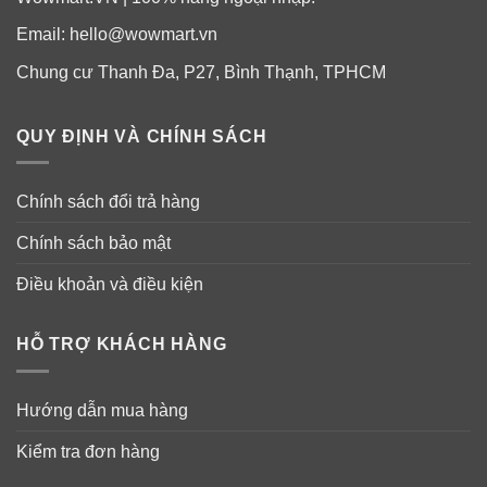
Email:
hello@wowmart.vn
Chung cư Thanh Đa, P27, Bình Thạnh, TPHCM
QUY ĐỊNH VÀ CHÍNH SÁCH
Chính sách đổi trả hàng
Chính sách bảo mật
Điều khoản và điều kiện
Với thành phần từ hoạt chất D-Melano và tổng hợp các
chiết xuất từ tảo bẹ tự nhiên, amino acids, Vitamins…
HỖ TRỢ KHÁCH HÀNG
giúp ngăn chặn sự hình thành các sắc tố đen Melanin
trên da, mang đến làn da mịn màng, trắng sáng, căng
mọng.
Hướng dẫn mua hàng
Kiểm tra đơn hàng
Tinh chất SK-II Genoptics Spot Essence là sự kết hợp
hoàn hảo của thành phần dưỡng da thế hệ mới Lumina