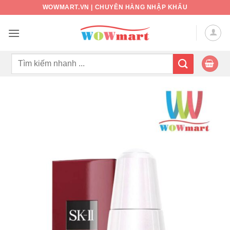
Bỏ
WOWMART.VN | CHUYÊN HÀNG NHẬP KHẨU
qua
nội
dung
Tìm
kiếm: