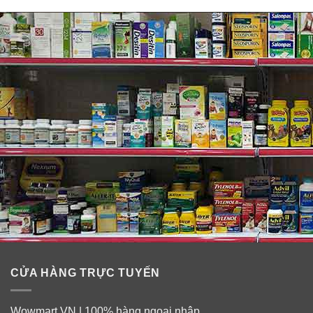
✓
Giảm rõ rệt các vết thâm nám, tàn nhang.
✓
Ngăn chặn sự hình thành sắc tố melanin, các đốm
nâu xuất hiện.
✓
Giúp da tái tạo sáng bật tone, mịn màng, trẻ hoá làn
da, đầy sức sống.
Thành phần serum xóa thâm nám SK II
Genoptics Spot Essence
CỬA HÀNG TRỰC TUYẾN
Wowmart.VN | 100% hàng ngoại nhập.