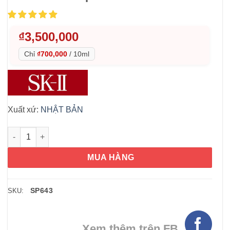
₫
3,500,000
Chỉ
₫700,000
/
10ml
Xuất xứ:
NHẬT BẢN
Serum xóa thâm nám SK-II GENOPTICS Spot Essence 50ml số 
MUA HÀNG
SP643
SKU:
Xem thêm trên FB