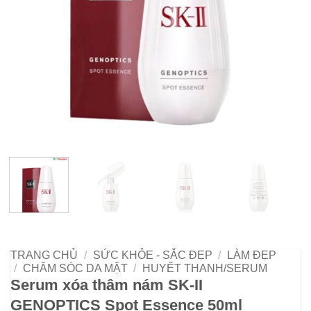
TRANG CHỦ
/
SỨC KHỎE - SẮC ĐẸP
/
LÀM ĐẸP
/
CHĂM SÓC DA MẶT
/
HUYẾT THANH/SERUM
Serum xóa thâm nám SK-II
GENOPTICS Spot Essence 50ml