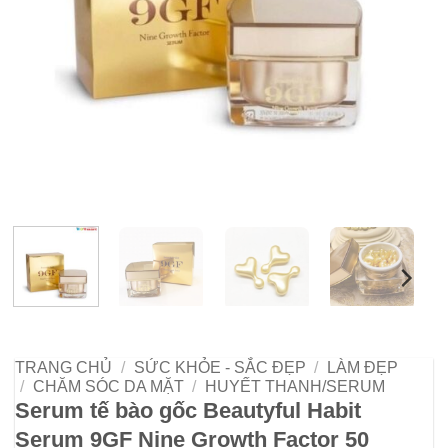
TRANG CHỦ
/
SỨC KHỎE - SẮC ĐẸP
/
LÀM ĐẸP
/
CHĂM SÓC DA MẶT
/
HUYẾT THANH/SERUM
Serum tế bào gốc Beautyful Habit
Serum 9GF Nine Growth Factor 50