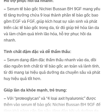
Hỗ trợ phục hồi da nhanh:
–
Serum tế bào gốc Nichiei Bussan BH 9GF mang yếu
tố tăng trưởng chứa 9 loại thành phần tế bào gốc bao
gồm EGF và FGF, giúp kích hoạt sự sản sinh và phát
triển các tế bào gốc trong da, từ đó giúp trẻ hóa làn da
và làm chậm quá trình lão hóa, hỗ trợ phục hồi da
nhanh.
Tinh chất đậm đặc và dễ thẩm thấu:
–
Serum dạng đậm đặc thẩm thấu nhanh vào da, dồi
dào nguồn tinh chất từ tế bào gốc an toàn và lành tính,
từ đó mang lại hiệu quả dưỡng da chuyên sâu và phát
huy hiệu quả tốt hơn.
Giúp làn da khỏe mạnh, trẻ trung:
–
Với “proteoglycan” và “4 loại axit hyaluronic” được
thêm vào serum tế bào gốc Nichiei Bussan BH 9GF để
tăng khả năng cấp ẩm sâu, tăng đàn hồi và dưỡng da