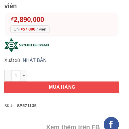
viên
₫
2,890,000
Chỉ
₫57,800
/
viên
Xuất xứ:
NHẬT BẢN
Serum tế bào gốc Beautyful Habit Serum 9GF Nine Growth Fact
MUA HÀNG
SP571135
SKU:
Xem thêm trên FB