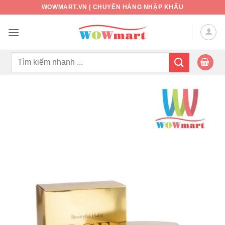
Bỏ
WOWMART.VN | CHUYÊN HÀNG NHẬP KHẨU
qua
nội
dung
Tìm
kiếm: