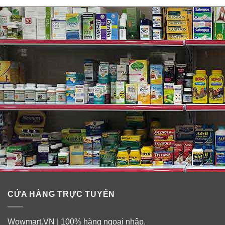
– EGF (Epiclermal Grow Factor) (yếu tố tăng trưởng
biểu bì)
: Là một thành phần chống lão hóa có khả năng
điều chỉnh sự tăng sinh của tế bào gốc bên trong da.
Chính nhờ vậy, làn da được tái tạo và hỗ trợ phục hồi
nhanh những tổn thương do tuổi tác, môi trường,… giúp
bạn sở hữu da sáng hồng, mịn màng, tươi trẻ.
– FGF (Fibroblast Grow Factor)
: là yếu tố tăng trưởng
nguyên bào sợi, thúc đẩy sự tăng trưởng của các thành
phần duy trì độ đàn hồi của da như collagen và elastin.
Từ đó, làn da được tăng cường độ đàn hồi, săn chắc từ
trong ra ngoài, giảm thiểu sự hình thành nếp nhăn, chảy
xệ, chùng nhão.
CỬA HÀNG TRỰC TUYẾN
Wowmart.VN | 100% hàng ngoại nhập.