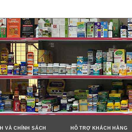
Mẫu mới
th-20, Propylene Glycol, PEG-40 Hydrogenated Castor Oil, Aloe
, Phenoxyethanol, hòa tan (cá) Collagen, Sodium PCA, Methylp
 chứng nhận hữu cơ, Calendula Officinalis Flower Oil, Ascorbyl
nthan Gum ( và) Glyxerin (và) Lecithin (và) Phenoxyethanol (v
H VÀ CHÍNH SÁCH
HỖ TRỢ KHÁCH HÀNG