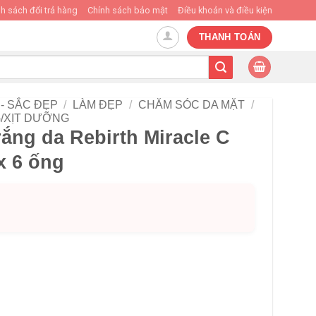
h sách đổi trả hàng
Chính sách bảo mật
Điều khoản và điều kiện
THANH TOÁN
- SẮC ĐẸP
/
LÀM ĐẸP
/
CHĂM SÓC DA MẶT
/
/XỊT DƯỠNG
ắng da Rebirth Miracle C
x 6 ống