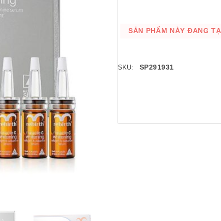
SẢN PHẨM NÀY ĐANG TẠM
SP291931
SKU: