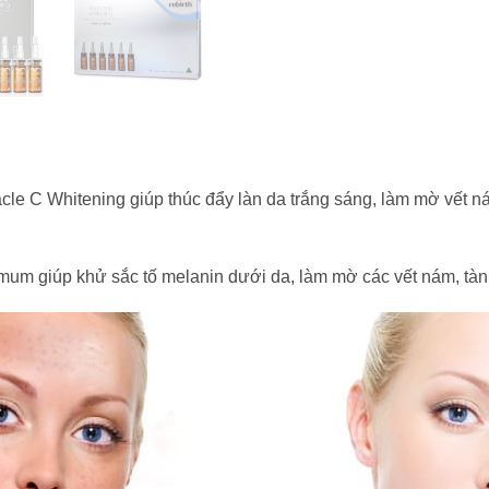
le C Whitening giúp thúc đẩy làn da trắng sáng, làm mờ vết ná
um giúp khử sắc tố melanin dưới da, làm mờ các vết nám, tàn