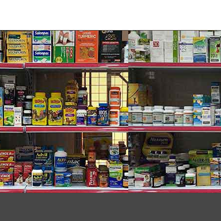
 Barbadensis Leaf Juice bột, cellulose GUM, nước
araben, Chlorphenesin, Sodium Hyaluronate,
 Palmitate (Vitamin C), Yellow 6 (CI 15.985),
à) Aqua / Water, Red 4 (CI 14700), Bee Venom,