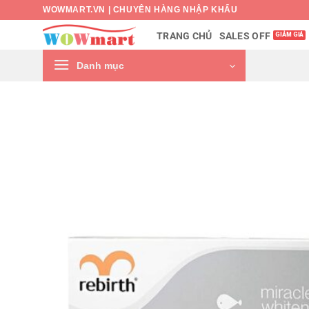
Bỏ
WOWMART.VN | CHUYÊN HÀNG NHẬP KHẨU
qua
SALES OFF
TRANG CHỦ
nội
dung
Danh mục