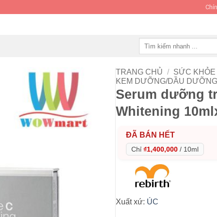
Chín
Tìm
kiếm:
TRANG CHỦ
/
SỨC KHỎE 
KEM DƯỠNG/DẦU DƯỠNG
Serum dưỡng tr
Whitening 10ml
ĐÃ BÁN HẾT
Chỉ
₫1,400,000
/
10ml
Xuất xứ:
ÚC