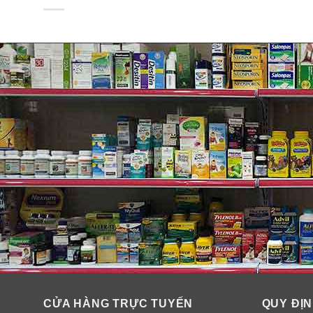
Thành phần
Thành phần
: Nước, nhau thai Protein, Methyl Gluce
(và) Undaria pinnatifida trích xuất & Phenoxyethanol
Fragrance, Argania spinosa spinosa Kernel (Argan) dầu
Malus Domestica Fruit Extract Văn hóa di động (và) Xa
Caprylyl Glycol, Hexapeptide-10.
CỬA HÀNG TRỰC TUYẾN
QUY ĐỊN