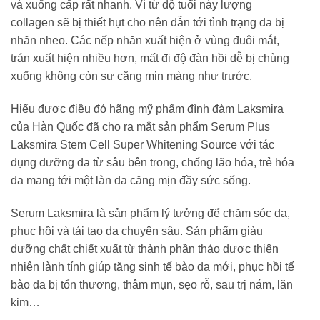
và xuống cấp rất nhanh. Vì từ độ tuổi này lượng
collagen sẽ bị thiết hụt cho nên dẫn tới tình trạng da bị
nhăn nheo. Các nếp nhăn xuất hiện ở vùng đuôi mắt,
trán xuất hiện nhiều hơn, mất đi độ đàn hồi dễ bị chùng
xuống không còn sự căng mịn màng như trước.
Hiểu được điều đó hãng mỹ phẩm đình đàm Laksmira
của Hàn Quốc đã cho ra mắt sản phẩm Serum Plus
Laksmira Stem Cell Super Whitening Source với tác
dụng dưỡng da từ sâu bên trong, chống lão hóa, trẻ hóa
da mang tới một làn da căng mịn đầy sức sống.
Serum Laksmira là sản phẩm lý tưởng để chăm sóc da,
phục hồi và tái tạo da chuyên sâu. Sản phẩm giàu
dưỡng chất chiết xuất từ thành phần thảo dược thiên
nhiên lành tính giúp tăng sinh tế bào da mới, phục hồi tế
bào da bị tổn thương, thâm mụn, sẹo rỗ, sau trị nám, lăn
kim…