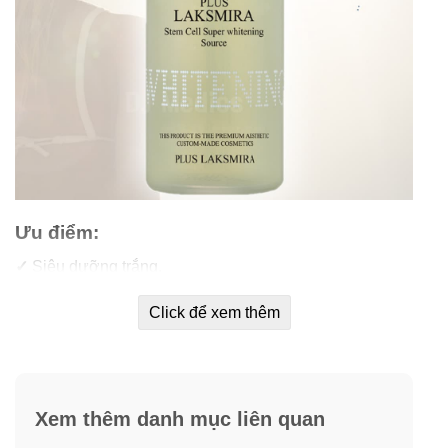
Ưu điểm:
✓
Siêu dưỡng trắng.
Click để xem thêm
✓
Dành cho da mụn / nhạy cảm / mẩn đỏ.
✓
Dòng serum dành cho mùa hè.
✓
Da sạm đen – nhiều dầu / siêu bã nhờn thì cần bổ
Xem thêm danh mục liên quan
sung ngay.