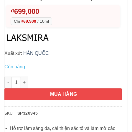
₫
699,000
Chỉ
₫69,900
/
10ml
Xuất xứ:
HÀN QUỐC
Còn hàng
Serum dưỡng da tế bào gốc Laksmira Plus 100ml (Plus Diosam
MUA HÀNG
SP320945
SKU:
Hỗ trợ làm sáng da, cải thiện sắc tố và làm mờ các