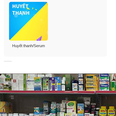
✓
Chống viêm sưng – se khít lỗ chân lông.
✓
Thẩm thấu nhanh trong 5 giây.
✓
Hiệu quả ngay sau 1 tuần sử dụng.
Huyết thanh/Serum