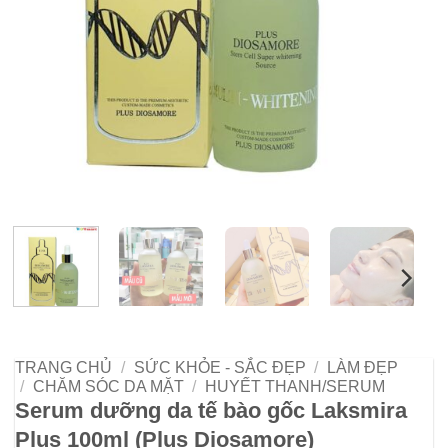
TRANG CHỦ
/
SỨC KHỎE - SẮC ĐẸP
/
LÀM ĐẸP
/
CHĂM SÓC DA MẶT
/
HUYẾT THANH/SERUM
Serum dưỡng da tế bào gốc Laksmira
Plus 100ml (Plus Diosamore)