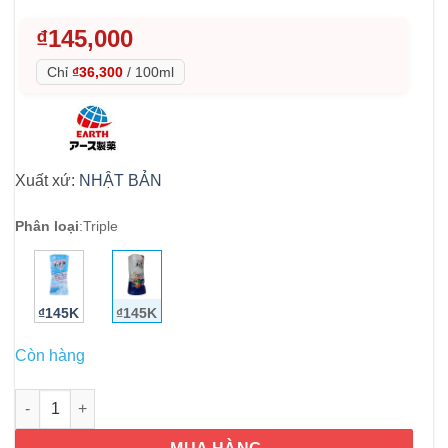
₫
145,000
Chỉ
₫36,300
/
100ml
Xuất xứ:
NHẬT BẢN
Phân loại
:
Triple
₫145K
₫145K
Còn hàng
Hộp thơm khử mùi Sukki-ri Triple 400ml số lượng