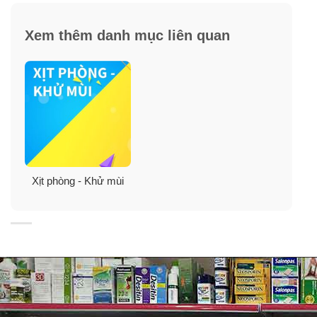
Xem thêm danh mục liên quan
Hướng dẫn sử dụng:
Lột một phần lớp vỏ mặt của hộp (tùy theo không gian
phòng) để hương thơm lan tỏa.
Bảo quản nơi khô ráo, thoáng mát, tránh ánh sáng trực
tiếp.
Xịt phòng - Khử mùi
Thời gian sử dụng từ 3 đến 4 tháng.
Bảo quản nơi khô ráo thoáng mát tránh ánh sáng mặt
trời trực tiếp.
Lưu ý: để xa tầm tay của trẻ em.