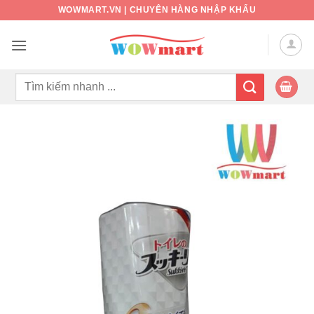
Bỏ
WOWMART.VN | CHUYÊN HÀNG NHẬP KHẨU
qua
nội
dung
Tìm
kiếm: