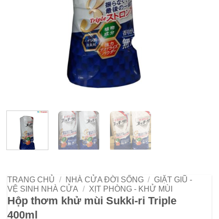
TRANG CHỦ
/
NHÀ CỬA ĐỜI SỐNG
/
GIẶT GIŨ -
VỆ SINH NHÀ CỬA
/
XỊT PHÒNG - KHỬ MÙI
Hộp thơm khử mùi Sukki-ri Triple
400ml