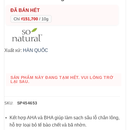
ĐÃ BÁN HẾT
Chỉ
₫151,700
/
10g
Xuất xứ:
HÀN QUỐC
SẢN PHẨM NÀY ĐANG TẠM HẾT. VUI LÒNG TRỞ
LẠI SAU.
SP454653
SKU:
Kết hợp AHA và BHA giúp làm sạch sâu lỗ chân lông,
hỗ trợ loại bỏ tế bào chết và bã nhờn.