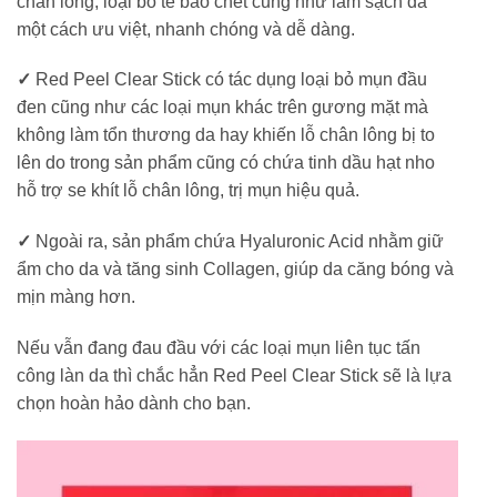
chân lông, loại bỏ tế bào chết cũng như làm sạch da
một cách ưu việt, nhanh chóng và dễ dàng.
✓
Red Peel Clear Stick có tác dụng loại bỏ mụn đầu
đen cũng như các loại mụn khác trên gương mặt mà
không làm tổn thương da hay khiến lỗ chân lông bị to
lên do trong sản phẩm cũng có chứa tinh dầu hạt nho
hỗ trợ se khít lỗ chân lông, trị mụn hiệu quả.
✓
Ngoài ra, sản phẩm chứa Hyaluronic Acid nhằm giữ
ẩm cho da và tăng sinh Collagen, giúp da căng bóng và
mịn màng hơn.
Nếu vẫn đang đau đầu với các loại mụn liên tục tấn
công làn da thì chắc hẳn Red Peel Clear Stick sẽ là lựa
chọn hoàn hảo dành cho bạn.