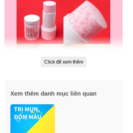
Click để xem thêm
Xem thêm danh mục liên quan
Thành phần sáp lăn mụn đầu đen
So’Natural Red Peel Clear Stick
Chiết xuất AHA (Alpha Hydroxy Acid)
: là các dạng