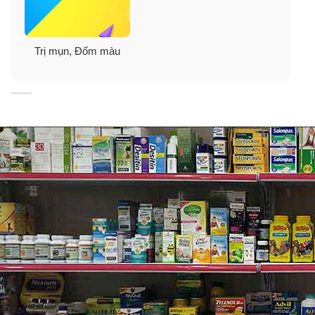
Acid thường xuất hiện trong các loại trái cây, thực vật,
động vật… Có khả năng trị mụn hiệu quả, loại trừ mụn
đầu đen nhanh chóng, bã nhờn và tế bào chết một cách
Trị mụn, Đốm màu
hiệu quả.
Chiết xuất BHA (Beta Hydroxy Acid)
: là dạng Acid
được lấy từ những loại cây gốc dầu, giúp khả năng
dưỡng da một cách tối ưu, làm sạch da mặt nhanh
chóng và dễ dàng.
Chiết xuất HA (Hyaluronic Acid)
: đây là dạng Acid có
khả năng giữ ẩm rất tốt, giúp làm đầy đặn giữa các tế
bào Collagen. Chính vì thế những dòng sản phẩm nào
chứa HA điều có tác dụng dưỡng da, chống lão hóa,
căng bóng mịn màng làn da hơn trước, là một thành
phần hữu dụng ở các Spa, mỹ phẩm hiện nay.
Tinh dầu hạt nho
: là một thành phần được sản xuất tại