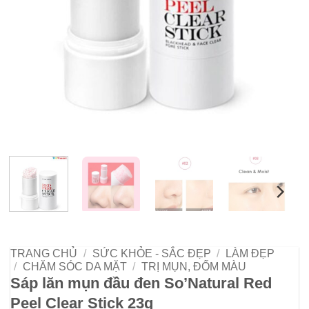
TRANG CHỦ
/
SỨC KHỎE - SẮC ĐẸP
/
LÀM ĐẸP
/
CHĂM SÓC DA MẶT
/
TRỊ MỤN, ĐỐM MÀU
Sáp lăn mụn đầu đen So’Natural Red
Peel Clear Stick 23g