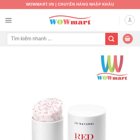
Bỏ
WOWMART.VN | CHUYÊN HÀNG NHẬP KHẨU
qua
nội
dung
Tìm
kiếm: