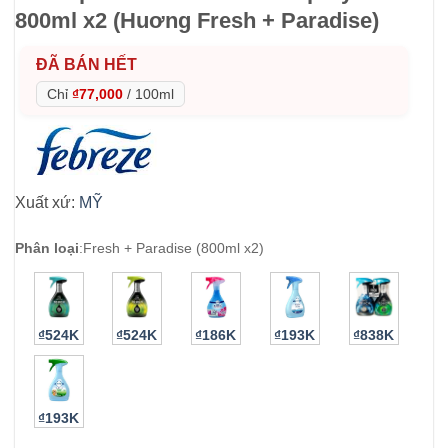
800ml x2 (Huơng Fresh + Paradise)
ĐÃ BÁN HẾT
Chỉ
₫77,000
/
100ml
Xuất xứ:
MỸ
Phân loại
:
Fresh + Paradise (800ml x2)
₫524K
₫524K
₫186K
₫193K
₫838K
₫193K