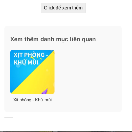
yêu thích của bạn và thậm chí nằm dài trên đồ nội thất
Click để xem thêm
sẽ kích hoạt công nghệ mùi hương của nó.
Xem thêm danh mục liên quan
Xịt phòng - Khử mùi