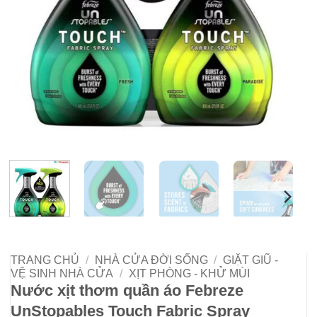
TRANG CHỦ
/
NHÀ CỬA ĐỜI SỐNG
/
GIẶT GIŨ -
VỆ SINH NHÀ CỬA
/
XỊT PHÒNG - KHỬ MÙI
Nước xịt thơm quần áo Febreze
UnStopables Touch Fabric Spray