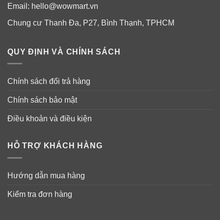
Email:
hello@wowmart.vn
Chung cư Thanh Đa, P27, Bình Thạnh, TPHCM
QUY ĐỊNH VÀ CHÍNH SÁCH
Chính sách đổi trả hàng
Chính sách bảo mật
Điều khoản và điều kiện
✓
Tận hưởng sự tươi mới sau mỗi lần chạm nhờ Xịt vải
HỖ TRỢ KHÁCH HÀNG
cảm ứng Febreze Unstopables.
✓
Công nghệ kích hoạt cảm ứng đột phá lưu giữ mùi
Hướng dẫn mua hàng
hương trong vải của bạn để bạn có thể khử mùi hôi và
Kiểm tra đơn hàng
tận hưởng sự tươi mát theo yêu cầu.
✓
Sử dụng Febreze Touch trên ghế dài, thảm, gối,