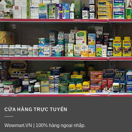
Với hương thơm thoáng mát, vừa được sạch thoáng
của Fresh, bạn sẽ muốn có được mùi hương đáng thèm
muốn này trong tầm tay. Và hãy tận hưởng kỳ nghỉ nhiệt
đới với hương thơm trái cây của Febreze Touch
Paradise không bao gồm nắng. Nâng cấp các bề mặt
mềm khó giặt, được yêu thích đó với xịt thơm vải
Febreze UnStopables Touch. Bạn sẽ loại bỏ mùi hôi
thối và biến ngôi nhà của mình thành một khu bảo tồn
mùi hương với chỉ những cái chạm vào đáng yêu.
CỬA HÀNG TRỰC TUYẾN
Wowmart.VN | 100% hàng ngoại nhập.