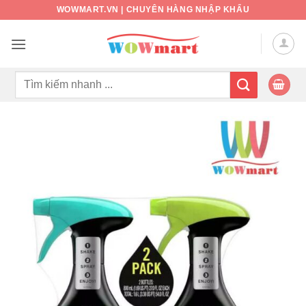
Bỏ
WOWMART.VN | CHUYÊN HÀNG NHẬP KHẨU
qua
nội
dung
Tìm
kiếm: