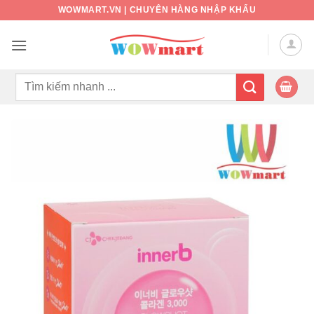
Bỏ
WOWMART.VN | CHUYÊN HÀNG NHẬP KHẨU
qua
nội
dung
Tìm
kiếm: