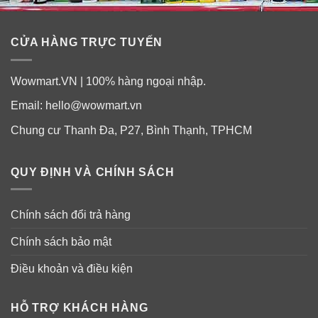
✓
Phòng chống cảm lạnh và sự xâm nhập của virus.
CỬA HÀNG TRỰC TUYẾN
✓
Tăng cường hệ miễn dịch và collagen giúp ngăn
ngừa lão hóa.
Wowmart.VN | 100% hàng ngoại nhập.
Email:
hello@wowmart.vn
✓
Giảm stress tức thì.
Chung cư Thanh Đa, P27, Bình Thạnh, TPHCM
✓
Hương xoài thơm ngon, dễ uống, không bị tanh, giúp
cảm giác ngon miệng khi uống.
QUY ĐỊNH VÀ CHÍNH SÁCH
Chính sách đổi trả hàng
Chính sách bảo mật
Điều khoản và điều kiện
HỖ TRỢ KHÁCH HÀNG