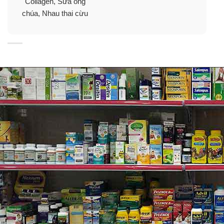
Collagen, Sữa ong
chúa, Nhau thai cừu
Lợi ích từ nước uống Collagen Innerb
Glowshot Collagen 3000mg
✓
Làm mịn và căng bóng da đặc biệt là làm trắng da từ
bên trong.
✓
Giảm tàn nhanh và nám đen do tia cực tím và căng
thẳng.
✓
Tăng cường hệ miễn dịch và collagen giúp ngăn
ngừa lão hóa.
✓
Bổ sung Vitamin C, vitamin B2, vitamin B6…