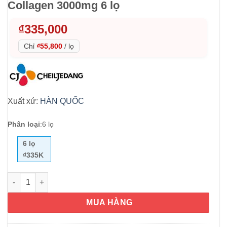
Collagen 3000mg 6 lọ
₫
335,000
Chỉ
₫55,800
/
lọ
Xuất xứ:
HÀN QUỐC
Phân loại
:
6 lọ
6 lọ
₫335K
Nước uống Collagen Innerb Glowshot Collagen 3000mg 6 lọ s
MUA HÀNG