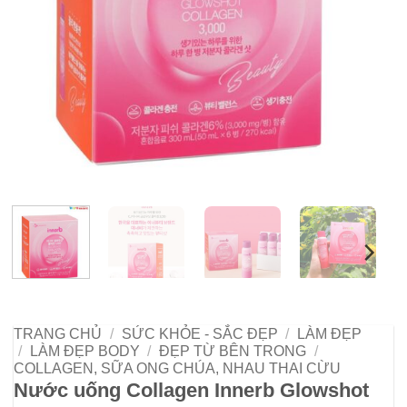
TRANG CHỦ
/
SỨC KHỎE - SẮC ĐẸP
/
LÀM ĐẸP
/
LÀM ĐẸP BODY
/
ĐẸP TỪ BÊN TRONG
/
COLLAGEN, SỮA ONG CHÚA, NHAU THAI CỪU
Nước uống Collagen Innerb Glowshot