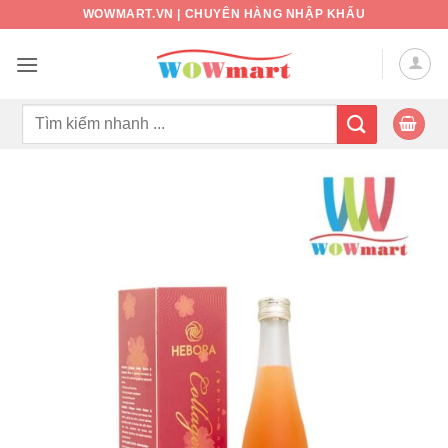
Bỏ
WOWMART.VN | CHUYÊN HÀNG NHẬP KHẨU
qua
nội
dung
Tìm
kiếm: