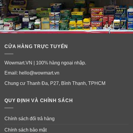
da, móng, hệ bài tiết, tuyến mồ hôi.
✓
Tốt cho hệ tiêu hóa và hỗ trợ giảm cân nhờ bổ sung
hệ enzym có lợi.
✓
Tốt cho nội tiết tố và sức khỏe sinh lý nữ.
CỬA HÀNG TRỰC TUYẾN
Wowmart.VN | 100% hàng ngoại nhập.
Email:
hello@wowmart.vn
Chung cư Thanh Đa, P27, Bình Thạnh, TPHCM
QUY ĐỊNH VÀ CHÍNH SÁCH
Chính sách đổi trả hàng
Chính sách bảo mật