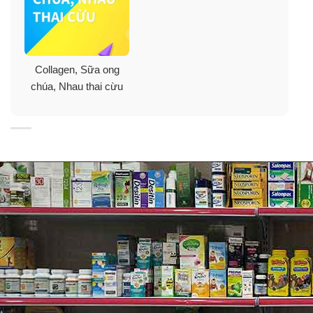
Collagen, Sữa ong
Nước Collagen đẹp da Hebora – Enrich Damask Rose Water
chúa, Nhau thai cừu
500ml (Mẫu mới)
Công dụng nước uống collagen Hebora –
Enrich Damask Rose Water
✓
Cung cấp Collagen hàm lượng cao nguyên chất từ
collagen peptide từ cá biển sâu
✓
Tạo hương thơm tự nhiên cho cơ thể, detox mùi hôi.
✓
Dưỡng trắng mịn da, cung cấp độ ẩm, tính đàn hồi,
để da săn chắc.
✓
Chống lão hóa toàn diện, tốt cho xương khớp, tóc,