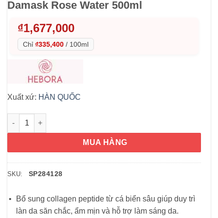
Damask Rose Water 500ml
₫
1,677,000
Chỉ
₫335,400
/
100ml
Xuất xứ:
HÀN QUỐC
Nước uống collagen Hebora – Enrich Damask Rose Water 500m
MUA HÀNG
SP284128
SKU:
Bổ sung collagen peptide từ cá biển sâu giúp duy trì
làn da săn chắc, ẩm mịn và hỗ trợ làm sáng da.