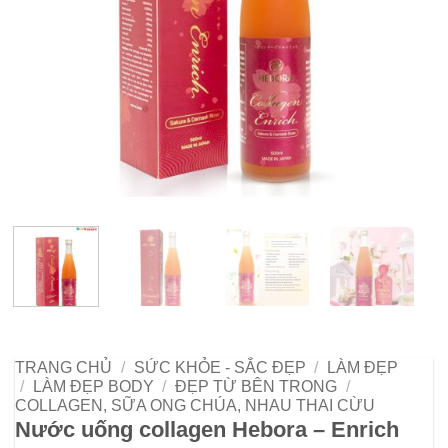
TRANG CHỦ
/
SỨC KHỎE - SẮC ĐẸP
/
LÀM ĐẸP
/
LÀM ĐẸP BODY
/
ĐẸP TỪ BÊN TRONG
/
COLLAGEN, SỮA ONG CHÚA, NHAU THAI CỪU
Nước uống collagen Hebora – Enrich