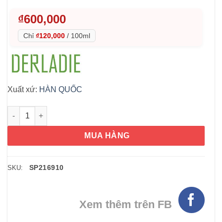
₫
600,000
Chỉ
₫120,000
/
100ml
Xuất xứ:
HÀN QUỐC
Nước tẩy trang DERLADIE Cleansing Water Witch Hazel 500ml 
MUA HÀNG
SP216910
SKU:
Xem thêm trên FB