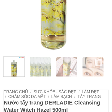
TRANG CHỦ
/
SỨC KHỎE - SẮC ĐẸP
/
LÀM ĐẸP
/
CHĂM SÓC DA MẶT
/
LÀM SẠCH
/
TẨY TRANG
Nước tẩy trang DERLADIE Cleansing
Water Witch Hazel 500ml