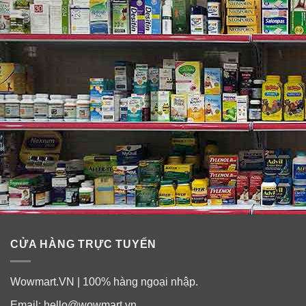
da một cách nhanh chóng.
✓ Thâm nhập vào sâu lỗ chân lông để giải phóng bụi
bẩn, tạp chất gây mụn và vi khuẩn.
✓ Tăng cường khả năng hấp thụ dưỡng chất từ các
bước dưỡng da tiếp theo.
✓ Dưỡng ẩm cho làn da mềm mại và căng mọng.
✓ Bổ sung dưỡng chất nuôi dưỡng làn da tươi trẻ và
khỏe mạnh từ bên trong.
✓ Ngăn chặn quá trình lão hóa da.
CỬA HÀNG TRỰC TUYẾN
Wowmart.VN | 100% hàng ngoại nhập.
Email:
hello@wowmart.vn