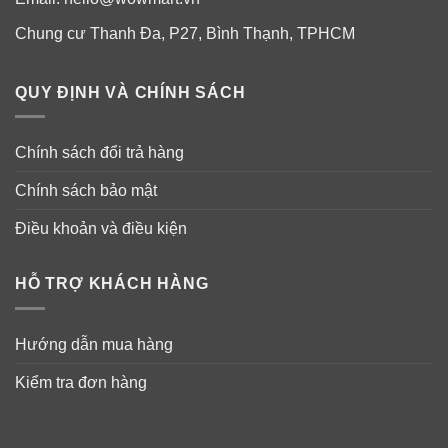
Chung cư Thanh Đa, P27, Bình Thạnh, TPHCM
QUY ĐỊNH VÀ CHÍNH SÁCH
Chính sách đổi trả hàng
Chính sách bảo mật
Điều khoản và điều kiện
HỖ TRỢ KHÁCH HÀNG
Cách sử dụng:
Hướng dẫn mua hàng
Lấy bông cotton thấm nước tẩy trang vùng mắt và môi
Kiểm tra đơn hàng
trước.
Tẩy trang mắt:
giữ miếng bông khoảng 5 – 10s để