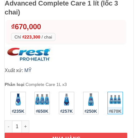
Advanced Complete Care 1 lít (lốc 3
chai)
₫
670,000
Chỉ
₫223,300
/
chai
Xuất xứ:
MỸ
Phân loại
:
Complete Care 1L x3
₫235K
₫650K
₫257K
₫250K
₫670K
Nước súc miệng Crest Pro-Health Advanced Complete Care 1 lít 