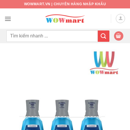
Bỏ
WOWMART.VN | CHUYÊN HÀNG NHẬP KHẨU
qua
nội
dung
Tìm
kiếm: