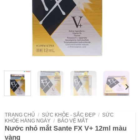
TRANG CHỦ
/
SỨC KHỎE - SẮC ĐẸP
/
SỨC
KHỎE HÀNG NGÀY
/
BẢO VỆ MẮT
Nước nhỏ mắt Sante FX V+ 12ml màu
vàng