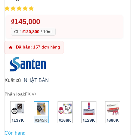
₫
145,000
Chỉ
₫120,800
/
10ml
Đã bán:
157 đơn hàng
🔥
Xuất xứ:
NHẬT BẢN
Phân loại
:
FX V+
₫137K
₫145K
₫166K
₫129K
₫660K
Còn hàng