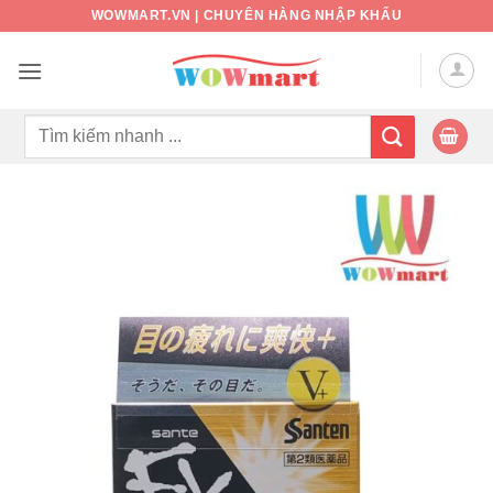
Bỏ
WOWMART.VN | CHUYÊN HÀNG NHẬP KHẨU
qua
nội
dung
Tìm
kiếm: