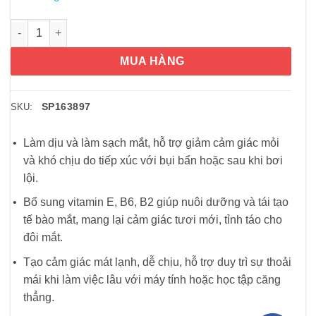
Nước nhỏ mắt Sante FX V+ 12ml màu vàng số lượng
MUA HÀNG
SP163897
SKU:
Làm dịu và làm sạch mắt, hỗ trợ giảm cảm giác mỏi
và khó chịu do tiếp xúc với bụi bẩn hoặc sau khi bơi
lội.
Bổ sung vitamin E, B6, B2 giúp nuôi dưỡng và tái tạo
tế bào mắt, mang lại cảm giác tươi mới, tỉnh táo cho
đôi mắt.
Tạo cảm giác mát lạnh, dễ chịu, hỗ trợ duy trì sự thoải
mái khi làm việc lâu với máy tính hoặc học tập căng
thẳng.