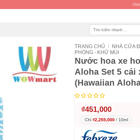
Chín
Tìm
kiếm:
TRANG CHỦ
/
NHÀ CỬA Đ
PHÒNG - KHỬ MÙI
Nước hoa xe hơ
Aloha Set 5 cái 
(Hawaiian Aloha
₫
451,000
Chỉ
₫2,255,000
/
10ml