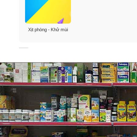
✓
Chống say xe với hương thơm dễ chịu được thanh lọc
✓
Chống ẩm mốc cho nội thất xe, giúp không gian xe l
Xịt phòng - Khử mùi
✓
Là một phụ kiện không thể thiếu nếu bạn sở hữu một 
✓
Đảm bảo sức khoẻ cho mọi người, an toàn tuyệt đối k
Tham khảo thêm
:
Xịt phòng Febreze Air