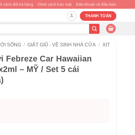
h sách đổi trả hàng
Chính sách bảo mật
Điều khoản và điều kiện
THANH TOÁN
ỜI SỐNG
/
GIẶT GIŨ - VỆ SINH NHÀ CỬA
/
XỊT
i Febreze Car Hawaiian
x2ml – MỸ / Set 5 cái
)