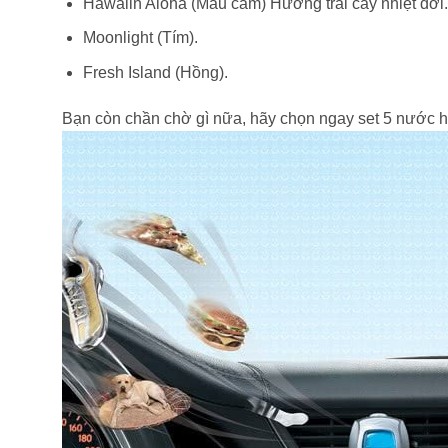
Hawaiin Aloha (Màu cam) Hương trái cây nhiệt đới.
Moonlight (Tím).
Fresh Island (Hồng).
Bạn còn chần chờ gì nữa, hãy chọn ngay set 5 nước h