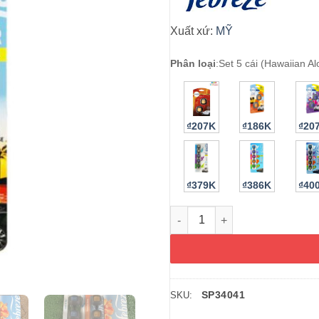
Xuất xứ:
MỸ
Phân loại
:
Set 5 cái (Hawaiian Al
₫207K
₫186K
₫20
₫379K
₫386K
₫40
Nước hoa xe hơi Febreze Car Ha
SP34041
SKU: