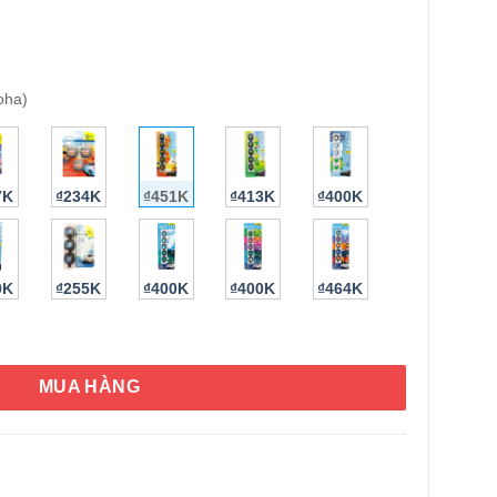
oha)
7K
₫234K
₫451K
₫413K
₫400K
HÌNH THẬT
0K
₫255K
₫400K
₫400K
₫464K
waiian Aloha Set 5 cái x2ml - MỸ / Set 5 cái (Hawaiian Aloha) số
MUA HÀNG