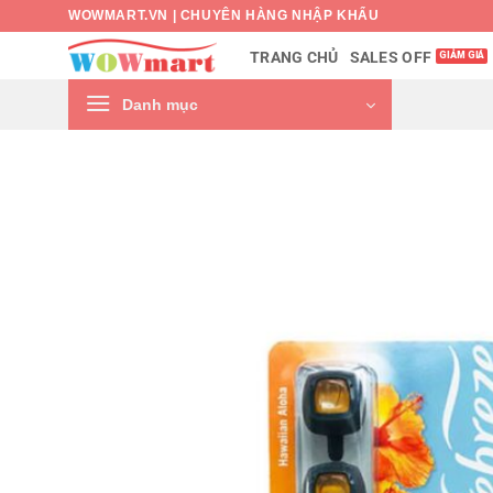
Bỏ
WOWMART.VN | CHUYÊN HÀNG NHẬP KHẨU
qua
SALES OFF
TRANG CHỦ
nội
dung
Danh mục