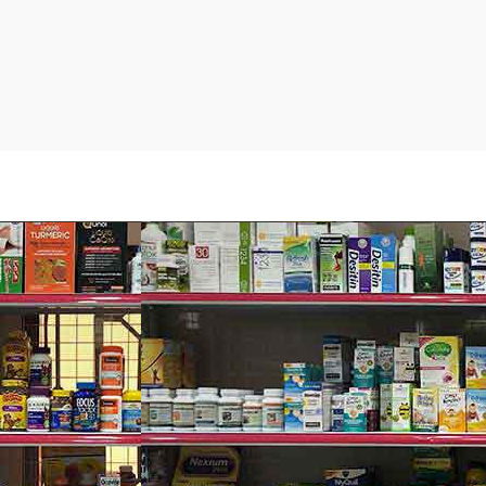
 nên rất tự nhiên như khi bạn đang ở ngoài trời.
uôn thơm mát và sạch sẽ suốt cả ngày.
chiếc ô tô riêng cho gia đình.
ể cả khi bạn phải ngồi trên xe suốt cả ngày.