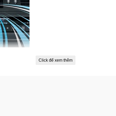
e Linen and Sky 10ml
Click để xem thêm
di chuyển.
thơm lan toả nhanh chóng.
hiều.
khói bụi, hôi xăng, nôn trớ…