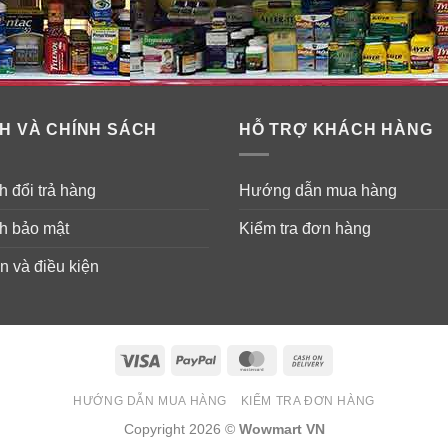
H VÀ CHÍNH SÁCH
HỖ TRỢ KHÁCH HÀNG
 đổi trả hàng
Hướng dẫn mua hàng
h bảo mật
Kiểm tra đơn hàng
n và điều kiện
Visa
PayPal
MasterCard
Cash
On
HƯỚNG DẪN MUA HÀNG
KIỂM TRA ĐƠN HÀNG
Delivery
Copyright 2026 ©
Wowmart VN