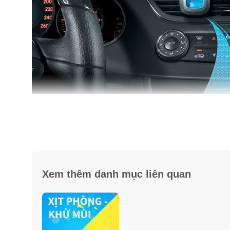
Ưu điểm và công dụng dầu thơm xe hơi Car Febrez
✓
Có kẹp giữ phía sau, giúp sản phẩm cố định khi xe 
✓
Gắn trực tiếp nơi điều hoà của xe hơi, giúp hương 
Xem thêm danh mục liên quan
✓
Có nút vặn để kiểm soát mùi hương thoát ra ít hay n
✓
Làm sạch mát không khí trong xe hơi và diệt khuẩn.
✓
Đánh bay các mùi thú cưng, giày dép, thức ăn, rác, 