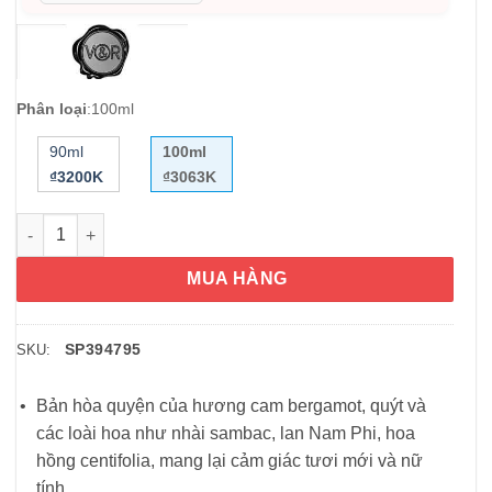
Phân loại
:
100ml
90ml
100ml
₫3200K
₫3063K
Nước hoa VIKTOR&ROLF FLOWERBOMB EDP 100ml số lượng
MUA HÀNG
SP394795
SKU:
Bản hòa quyện của hương cam bergamot, quýt và
các loài hoa như nhài sambac, lan Nam Phi, hoa
hồng centifolia, mang lại cảm giác tươi mới và nữ
tính.