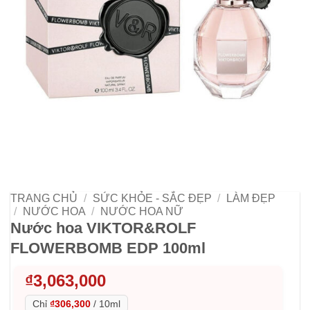
TRANG CHỦ
/
SỨC KHỎE - SẮC ĐẸP
/
LÀM ĐẸP
/
NƯỚC HOA
/
NƯỚC HOA NỮ
Nước hoa VIKTOR&ROLF
FLOWERBOMB EDP 100ml
₫
3,063,000
Chỉ
₫306,300
/
10ml