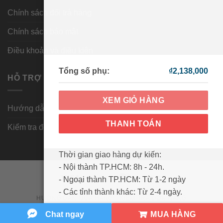
Chính sách đổi trả hàng
Chính sách bảo mật
Điều khoản và điều kiện
Tổng số phụ:
₫
2,138,000
HỖ TRỢ KHÁCH HÀNG
XEM GIỎ HÀNG
Hướng dẫn mua hàng
THANH TOÁN
Kiểm tra đơn hàng
Thời gian giao hàng dự kiến:
- Nội thành TP.HCM: 8h - 24h.
Visa
PayPal
MasterCard
Cash
- Ngoại thành TP.HCM: Từ 1-2 ngày
On
- Các tỉnh thành khác: Từ 2-4 ngày.
HƯỚNG DẪN MUA HÀNG
KIỂM TRA ĐƠN HÀNG
Delivery
Copyright 2026 ©
Wowmart VN
MUA HÀNG
Chat ngay