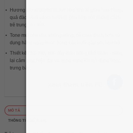
Hương thơm quyến rũ, kết hợp tinh tế giữa hoa hồng,
quả đào, vani và xạ hương, phù hợp với phong cách
trẻ trung, nữ tính.
Tone mùi nhẹ dịu, không nồng, dễ chịu, thích hợp sử
dụng hàng ngày hoặc trong các buổi gặp gỡ, hẹn hò.
Thiết kế chai thủy tinh dày màu hồng nhã nhặn, mang
lại cảm giác hiện đại và sang trọng khi sử dụng hoặc
trưng bày.
Xem thêm trên FB
MÔ TẢ
THÔNG TIN BỔ SUNG