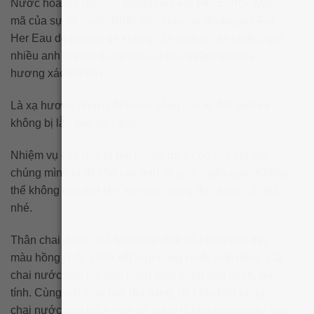
Nước hoa nữ Narciso Rodriguez For Her EDP – Mật
mã của sự lôi cuốn. Nhắc đến Narciso Rodriguez For
Her Eau de parfum thì không cần quảng cáo nhiều, quá
nhiều anh chị em bị nghiện cái mùi ngập ngụa xạ
hương xác thịt này.
Là xạ hương nhưng Narciso hồng cực kì đặc biệt và
không bị lẫn vào đâu được.
Nhiệm vụ của hoa là hút bướm đậu, còn của chị em
chúng mình là để cho các anh ấy phải ngẩn ngơ. Không
thể không thử một lần “em này” trong đời được cả nhà
nhé.
Thân chai được chế tạo bằng chất liệu thủy tinh dày
màu hồng chắc chắn kết hợp cùng chiếc nắp hồng. Cả
chai nước hoa hài hòa bằng màu hồng nhã nhặn, nữ
tính. Cùng với tông mùi dịu dàng, dễ chịu bên trong,
chai nước hoa thích hợp sử dụng đi làm hàng ngày, hay