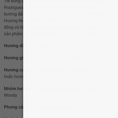
Trẻ trung và rất hiện đại, sản phẩm đầu tay của Narciso
Rodriguez – Người Mỹ gốc Cuba – khi tung ra thị
trường đã trở thành Top hit ngay tại thị trường Mỹ. Với
Hương thơm quyến rũ, thích hợp cới sự tươi mới, năng
động và hiện đại của phụ nữ ngày nay. Ưu điểm của
sản phẩm là hương thơm lôi cuốn và đầy sự quyến rũ.
Hương đầu
: Hoa hồng, quả đào.
Hương giữa
: vani, hổ phách và cỏ vetiver.
Hương cuối
: Xạ hương, hổ phách, Gỗ đàn hương,
hoắc hương.
Nhóm hương
: Hương gỗ phương đông – Oriental
Woody
Phong cách
: Trẻ trung, năng động, nữ tính.