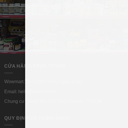
CỬA HÀNG TRỰC TUYẾN
Wowmart.VN | 100% hàng ngoại nhập.
Email:
hello@wowmart.vn
Chung cư Thanh Đa, P27, Bình Thạnh, TPHCM
QUY ĐỊNH VÀ CHÍNH SÁCH