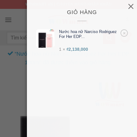
Bỏ
WOWMART.VN | CHUYÊN HÀNG NHẬP KHẨU
qua
GIỎ HÀNG
nội
dung
Nước hoa nữ Narciso Rodriguez
×
Tìm
For Her EDP...
kiếm:
1 ×
₫
2,138,000
“Nước hoa nữ Narciso Rodriguez For Her EDP
100ml” đã được thêm vào giỏ hàng.