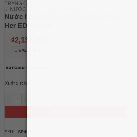
TRANG CHỦ
/
SỨC KHỎE - SẮC ĐẸP
/
LÀM ĐẸP
/
NƯỚC HOA
/
NƯỚC HOA NỮ
Nước hoa nữ Narciso Rodriguez For
Her EDP 100ml
₫
2,138,000
Chỉ
₫213,800
/
10ml
Xuất xứ:
MỸ
Nước hoa nữ Narciso Rodriguez For Her EDP 100ml số lượng
MUA HÀNG
SP455071
SKU: