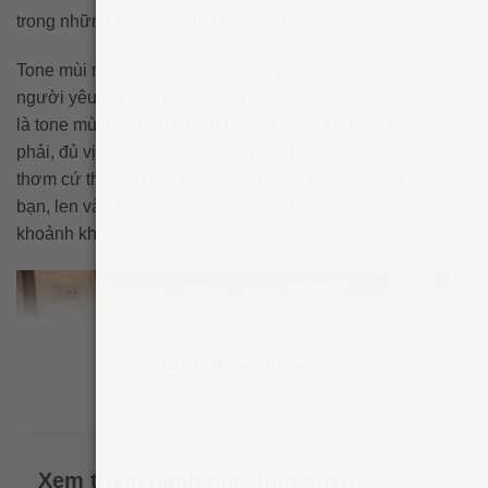
trong những buổi họp mặt cùng bạn bè.
Tone mùi này cũng thích hợp cho bạn đi hẹn hò với
người yêu thương do ưu điểm của chai nước hoa này
là tone mùi nhẹ dịu, không nồng, dễ chịu ở mức độ vừa
phải, đủ vị ngọt ngào như những nụ hôn. Và hương
thơm cứ thế, vô tình, bâng quơ thoang thoảng trên da
bạn, len vào kí ức của chàng và để lại những dư vị về
khoảnh khắc yêu thương tuyệt vời với người đối diện.
Click để xem thêm
Xem thêm danh mục liên quan