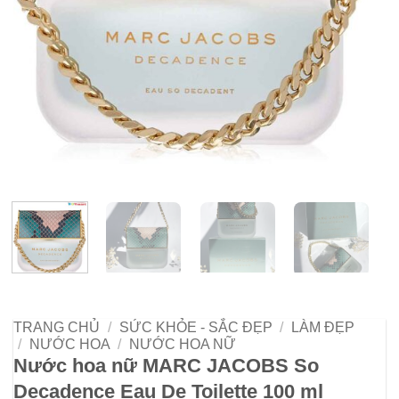
TRANG CHỦ
/
SỨC KHỎE - SẮC ĐẸP
/
LÀM ĐẸP
/
NƯỚC HOA
/
NƯỚC HOA NỮ
Nước hoa nữ MARC JACOBS So
Decadence Eau De Toilette 100 ml