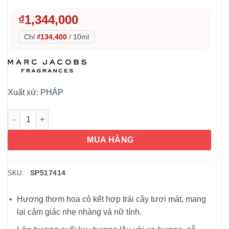
₫
1,344,000
Chỉ
₫134,400
/
10ml
Xuất xứ:
PHÁP
Nước hoa nữ Marc Jacobs Daisy EDT 100ml số lượng
MUA HÀNG
SP517414
SKU:
Hương thơm hoa cỏ kết hợp trái cây tươi mát, mang
lại cảm giác nhẹ nhàng và nữ tính.