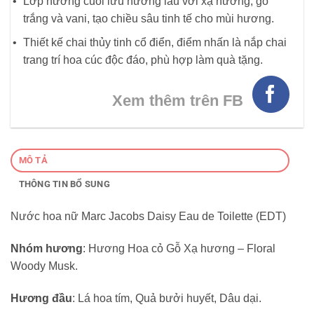
Lớp hương cuối lưu hương lâu với xạ hương, gỗ
trắng và vani, tạo chiều sâu tinh tế cho mùi hương.
Thiết kế chai thủy tinh cổ điển, điểm nhấn là nắp chai
trang trí hoa cúc độc đáo, phù hợp làm quà tặng.
Xem thêm trên FB
MÔ TẢ
THÔNG TIN BỔ SUNG
Nước hoa nữ Marc Jacobs Daisy Eau de Toilette (EDT)
Nhóm hương
: Hương Hoa cỏ Gỗ Xạ hương – Floral
Woody Musk.
Hương đầu
: Lá hoa tím, Quả bưởi huyết, Dâu dại.