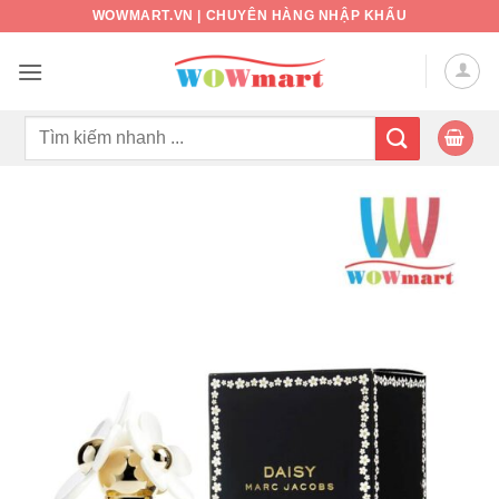
Bỏ
WOWMART.VN | CHUYÊN HÀNG NHẬP KHẨU
qua
nội
dung
Tìm
kiếm: