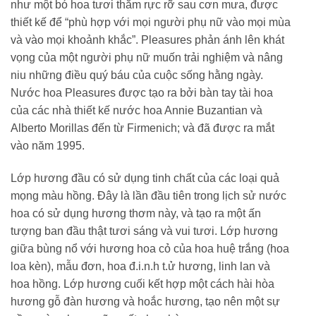
như một bó hoa tươi thắm rực rỡ sau cơn mưa, được
thiết kế để “phù hợp với mọi người phụ nữ vào mọi mùa
và vào mọi khoảnh khắc”. Pleasures phản ánh lên khát
vọng của một người phụ nữ muốn trải nghiệm và nâng
niu những điều quý báu của cuộc sống hằng ngày.
Nước hoa Pleasures được tạo ra bởi bàn tay tài hoa
của các nhà thiết kế nước hoa Annie Buzantian và
Alberto Morillas đến từ Firmenich; và đã được ra mắt
vào năm 1995.
Lớp hương đầu có sử dụng tinh chất của các loại quả
mọng màu hồng. Đây là lần đầu tiên trong lịch sử nước
hoa có sử dụng hương thơm này, và tạo ra một ấn
tượng ban đầu thật tươi sáng và vui tươi. Lớp hương
giữa bùng nổ với hương hoa cỏ của hoa huệ trắng (hoa
loa kèn), mẫu đơn, hoa đ.i.n.h t.ử hương, linh lan và
hoa hồng. Lớp hương cuối kết hợp một cách hài hòa
hương gỗ đàn hương và hoắc hương, tạo nên một sự