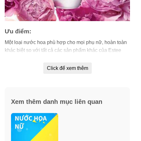
Ưu điểm:
Một loại nước hoa phù hợp cho mọi phụ nữ, hoàn toàn
khác biệt so với tất cả các sản phẩm khác của Estee
Lauder.
Click để xem thêm
Đây là sự giao hoà giữa những ước mơ và những ưu ái
của thiên niên kỷ mới vì nước hoa được tạo ra để “thích
hợp cho mọi người phụ nữ trong tất cả các mùa và phù
hợp trong từng khoảnh khắc”.
Xem thêm danh mục liên quan
Một mùi hương của sự huyền bí tự nhiên, đánh thức
xúc cảm của mọi giác quan và sự kỳ diệu của những
phút giây bạn dành tặng cho riêng mình.
Một mùi hương thảo dược quyến rũ cho phụ nữ trên