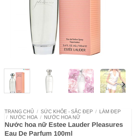
TRANG CHỦ
/
SỨC KHỎE - SẮC ĐẸP
/
LÀM ĐẸP
/
NƯỚC HOA
/
NƯỚC HOA NỮ
Nước hoa nữ Estee Lauder Pleasures
Eau De Parfum 100ml