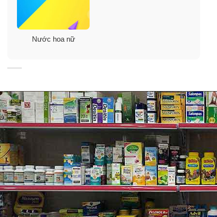
toàn thế giới, Pleasures đã là một trong mười sản phẩm
nước hoa được yêu thích kể từ khi ra đời năm 1996 đến
nay.
Nước hoa nữ
Mùi hương đầu sinh động và nổi bật với hương cà phê
và tiêu đỏ – những thành phần tốt trong thế giới sản
xuất nước hoa.
Mùi hương sau bùng nổ với bản cộng hưởng ngọt ngào
của Lily, Mẫu đơn, và hoa hồng.
Mùi hương cuối êm dịu với x.ạ hương và hoa quả điển
hình của Mỹ, hoà quyện cùng hoắc hương và gỗ đ.à.n
hương, tạo lên một loại nước hoa nhẹ nhàng mà sang
trọng.