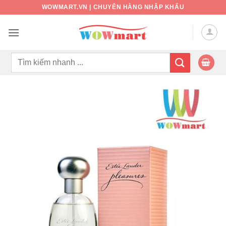
Bỏ
WOWMART.VN | CHUYÊN HÀNG NHẬP KHẨU
qua
nội
dung
Tìm
kiếm: