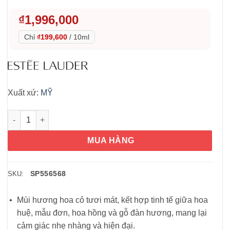
₫
1,996,000
Chỉ
₫199,600
/
10ml
Xuất xứ:
MỸ
Nước hoa nữ Estee Lauder Pleasures Eau De Parfum 100ml số 
MUA HÀNG
SP556568
SKU:
Mùi hương hoa cỏ tươi mát, kết hợp tinh tế giữa hoa
huệ, mẫu đơn, hoa hồng và gỗ đàn hương, mang lại
cảm giác nhẹ nhàng và hiện đại.