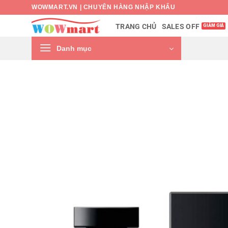
Bỏ
WOWMART.VN | CHUYÊN HÀNG NHẬP KHẨU
qua
SALES OFF
TRANG CHỦ
nội
dung
Danh mục