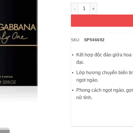
Nước hoa nữ Dolce & Gabbana
SP546692
SKU:
Kết hợp độc đáo giữa hoa 
đại.
Lớp hương chuyển biến tin
ngọt ngào.
Phong cách ngọt ngào, gợi
nữ tính.