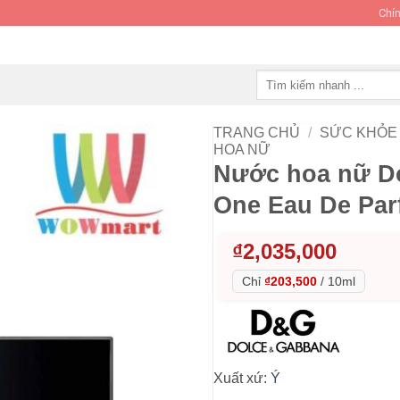
Chín
Tìm
kiếm:
TRANG CHỦ
/
SỨC KHỎE 
HOA NỮ
Nước hoa nữ D
One Eau De Par
₫
2,035,000
Chỉ
₫203,500
/
10ml
Xuất xứ:
Ý