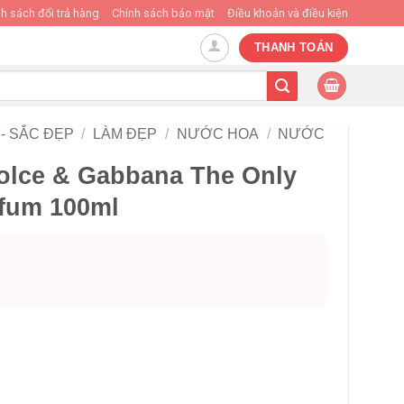
h sách đổi trả hàng
Chính sách bảo mật
Điều khoản và điều kiện
THANH TOÁN
- SẮC ĐẸP
/
LÀM ĐẸP
/
NƯỚC HOA
/
NƯỚC
olce & Gabbana The Only
fum 100ml