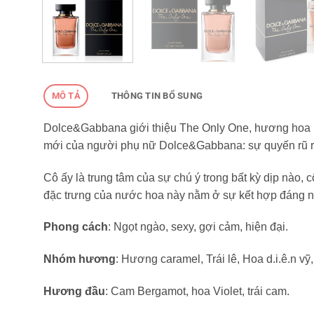
MÔ TẢ
THÔNG TIN BỔ SUNG
Dolce&Gabbana giới thiệu The Only One, hương hoa m
mới của người phụ nữ Dolce&Gabbana: sự quyến rũ rạn
Cô ấy là trung tâm của sự chú ý trong bất kỳ dịp nào,
đặc trưng của nước hoa này nằm ở sự kết hợp đáng n
Phong cách
: Ngọt ngào, sexy, gợi cảm, hiện đại.
Nhóm hương
: Hương caramel, Trái lê, Hoa d.i.ê.n vỹ,
Hương đầu
: Cam Bergamot, hoa Violet, trái cam.