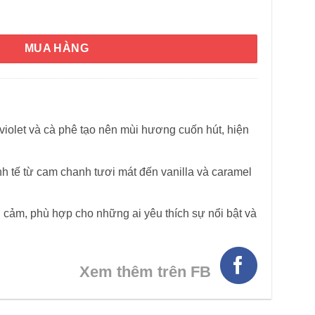
 The Only One Eau De Parfum 100ml số lượng
MUA HÀNG
violet và cà phê tạo nên mùi hương cuốn hút, hiện
HÌNH THẬT
h tế từ cam chanh tươi mát đến vanilla và caramel
 cảm, phù hợp cho những ai yêu thích sự nổi bật và
Xem thêm trên FB