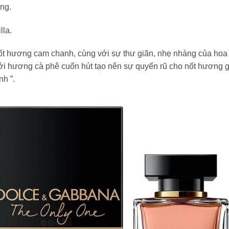
ồng.
lla.
 hương cam chanh, cùng với sự thư giãn, nhẹ nhàng của hoa vi
ợp với hương cà phê cuốn hút tạo nên sự quyến rũ cho nốt hương
h ”.