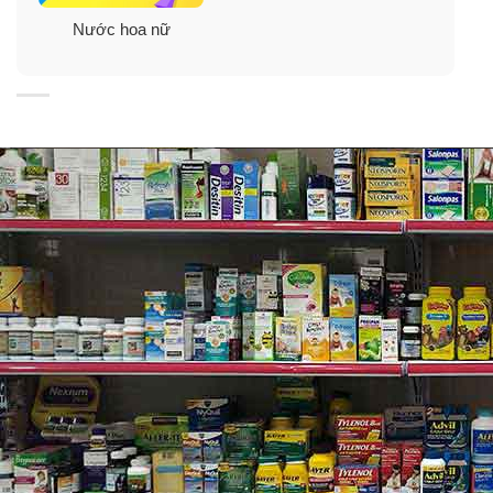
Hương cuối
: Xạ hương, Hương Va ni, Gỗ tuyết tùng,
Nước hoa nữ
Quả mâm xôi đen.