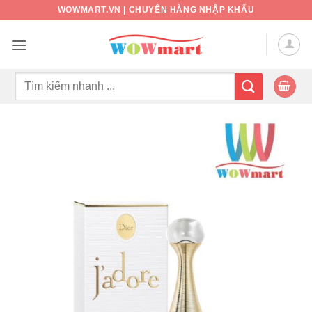
Bỏ
WOWMART.VN | CHUYÊN HÀNG NHẬP KHẨU
qua
nội
dung
Tìm
kiếm: