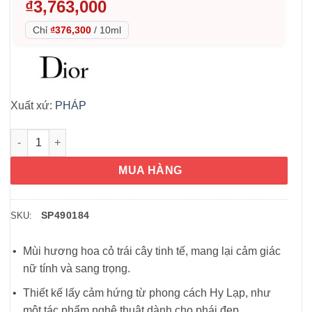
₫
3,763,000
Chỉ
₫376,300
/
10ml
Xuất xứ:
PHÁP
Nước hoa nữ Dior J’adore EDP 100ml số lượng
MUA HÀNG
SP490184
SKU:
Mùi hương hoa cỏ trái cây tinh tế, mang lại cảm giác
nữ tính và sang trọng.
Thiết kế lấy cảm hứng từ phong cách Hy Lạp, như
một tác phẩm nghệ thuật dành cho phái đẹp.