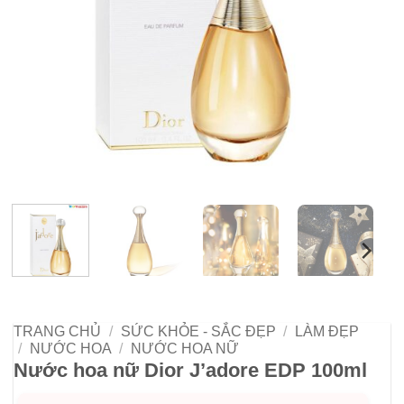
TRANG CHỦ
/
SỨC KHỎE - SẮC ĐẸP
/
LÀM ĐẸP
/
NƯỚC HOA
/
NƯỚC HOA NỮ
Nước hoa nữ Dior J’adore EDP 100ml