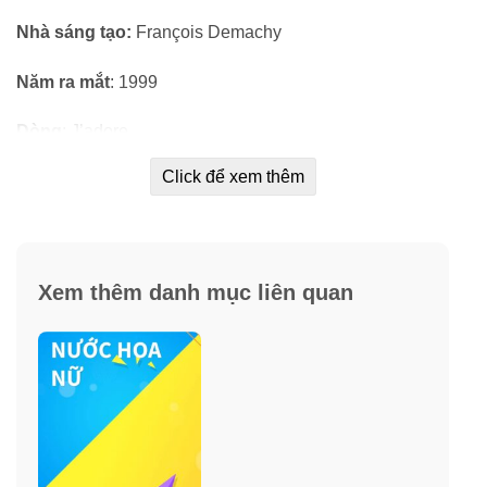
Nhà sáng tạo:
François Demachy
Năm ra mắt
: 1999
Dòng
: J’adore
Click để xem thêm
Nhóm hương
: Hương hoa cỏ trái cây (Floral Fruity).
Thời gian lưu hương
: từ 5 đến 6 giờ.
Phong cách
: Nữ tính, sang trọng, quyến rũ.
Xem thêm danh mục liên quan
Hương đầu
: Hoa mộc lan, Dưa gang, Quả đào, Quả lê,
Cam Bergamot, Quả quýt hồng.
Hương giữa
: Hoa huệ trắng, Quả mận, Hoa tím, Hoa
phong lan, Hoa lan Nam Phi, Hoa nhài, Hoa linh lan
thung lũng, Hoa hồng.