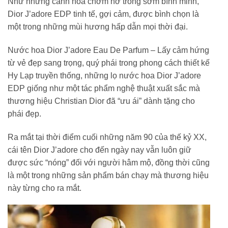
Như những cánh hoa chớm nở trong sớm bình minh,
Dior J’adore EDP tinh tế, gợi cảm, được bình chọn là
một trong những mùi hương hấp dẫn mọi thời đại.
Nước hoa Dior J’adore Eau De Parfum – Lấy cảm hứng
từ vẻ đẹp sang trọng, quý phái trong phong cách thiết kế
Hy Lạp truyền thống, những lọ nước hoa Dior J’adore
EDP giống như một tác phẩm nghệ thuật xuất sắc mà
thương hiệu Christian Dior đã “ưu ái” dành tặng cho
phái đẹp.
Ra mắt tại thời điểm cuối những năm 90 của thế kỷ XX,
cái tên Dior J’adore cho đến ngày nay vẫn luôn giữ
được sức “nóng” đối với người hâm mộ, đồng thời cũng
là một trong những sản phẩm bán chạy mà thương hiệu
này từng cho ra mắt.