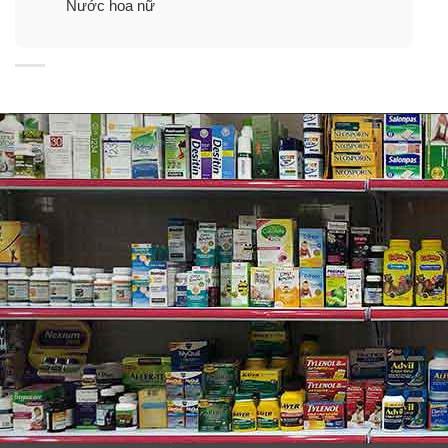
Nước hoa nữ
trắng rung rinh trong gió và chỉ thoảng nhẹ
một chấm ngọc lan tây, tươi mới thơm ngát.
tần hương cuối là dư âm của cỏ Vetiver và gỗ
tuyết tùng, đi cùng xạ hương vừa mềm vừa
ấm.
Mùi hương đặc trưng
✓
Hương đầu: Chanh vàng, cam mandarin,
cam, tinh dầu hoa cam, aldehyde, cam
bergamot, chanh xanh
✓ Hương giữa: Hoa hồng, hoa lài. Ngọc lan
tây
✓ Hương cuối: tuyết tùng, Xạ hương trắng, cỏ