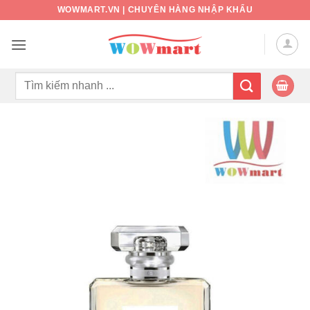
Bỏ
WOWMART.VN | CHUYÊN HÀNG NHẬP KHẨU
qua
nội
dung
Tìm
kiếm: