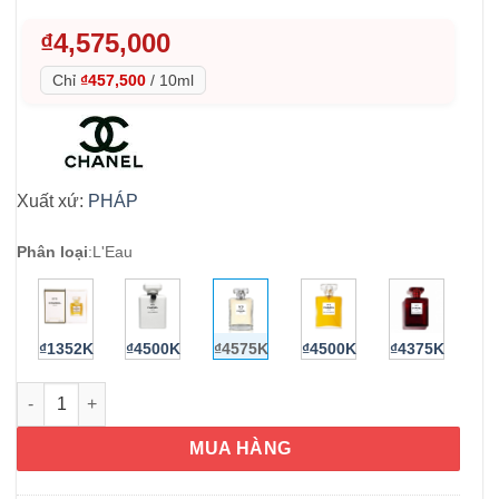
₫
4,575,000
Chỉ
₫457,500
/
10ml
Xuất xứ:
PHÁP
Phân loại
:
L'Eau
₫1352K
₫4500K
₫4575K
₫4500K
₫4375K
Nước hoa nữ CHANEL No.5 L'Eau 100ml số lượng
MUA HÀNG