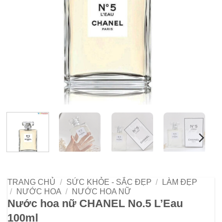
TRANG CHỦ
/
SỨC KHỎE - SẮC ĐẸP
/
LÀM ĐẸP
/
NƯỚC HOA
/
NƯỚC HOA NỮ
Nước hoa nữ CHANEL No.5 L’Eau
100ml