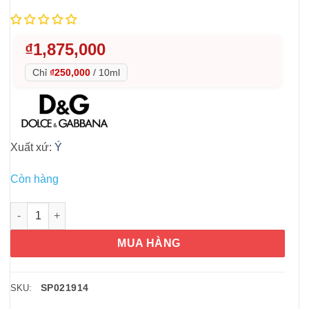
₫
1,875,000
Chỉ
₫250,000
/
10ml
Xuất xứ:
Ý
Còn hàng
Nước hoa cho nữ Dolce & Gabbana The One Eau De Parfum 75
MUA HÀNG
SP021914
SKU: