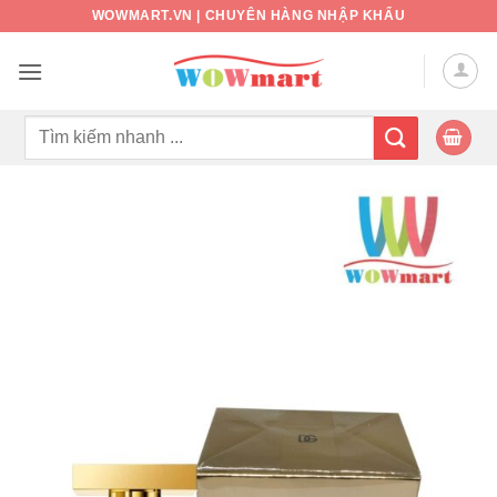
Bỏ
WOWMART.VN | CHUYÊN HÀNG NHẬP KHẨU
qua
nội
dung
Tìm
kiếm: