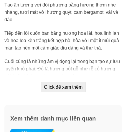
Tạo ấn tượng với đối phương bằng hương thơm nhẹ
nhàng, tươi mát với hương quýt, cam bergamot, vải và
đào.
Tiếp đến lôi cuốn bạn bằng hương hoa lài, hoa linh lan
và hoa loa kèn trắng kết hợp hài hòa với một ít mùi quả
mận tạo nên một cảm giác dịu dàng và thư thả.
Cuối cùng là những âm vị đọng lại trong bạn tạo sự lưu
luyến khó phai. Đó là hương bột gỗ như rễ cỏ hương
bài, h.ổ phách, x.ạ hương và vani.
Click để xem thêm
Nhưng xuyên suốt Dolce & Gabbana The One Eau De
Parfum là những mùi hương của đào, vải, vani.
Thể hiện phong cách cùng nước hoa cho
nữ Dolce & Gabbana The One Eau De
Xem thêm danh mục liên quan
Parfum