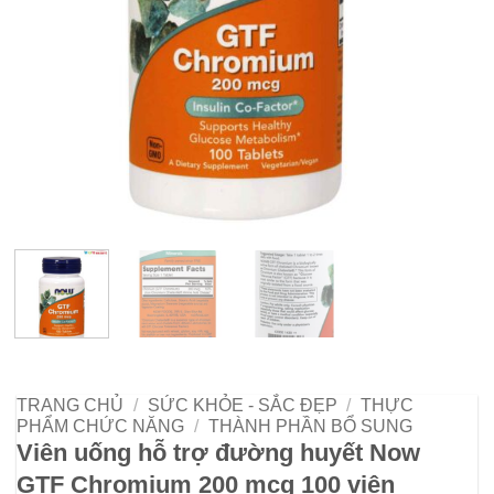
TRANG CHỦ
/
SỨC KHỎE - SẮC ĐẸP
/
THỰC
PHẨM CHỨC NĂNG
/
THÀNH PHẦN BỔ SUNG
Viên uống hỗ trợ đường huyết Now
GTF Chromium 200 mcg 100 viên