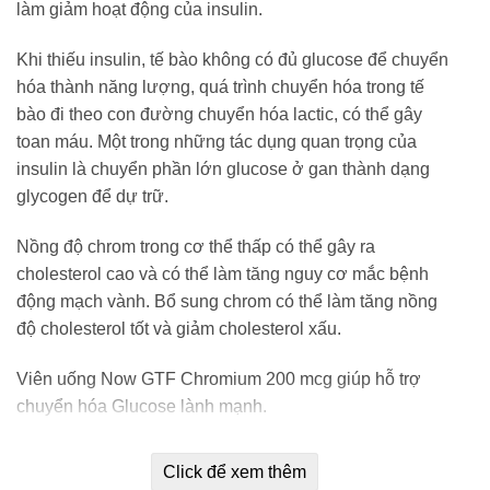
làm giảm hoạt động của insulin.
Khi thiếu insulin, tế bào không có đủ glucose để chuyển
hóa thành năng lượng, quá trình chuyển hóa trong tế
bào đi theo con đường chuyển hóa lactic, có thể gây
toan máu. Một trong những tác dụng quan trọng của
insulin là chuyển phần lớn glucose ở gan thành dạng
glycogen để dự trữ.
Nồng độ chrom trong cơ thể thấp có thể gây ra
cholesterol cao và có thể làm tăng nguy cơ mắc bệnh
động mạch vành. Bổ sung chrom có thể làm tăng nồng
độ cholesterol tốt và giảm cholesterol xấu.
Viên uống Now GTF Chromium 200 mcg giúp hỗ trợ
chuyển hóa Glucose lành mạnh.
NOW® GTF Chromium là một dạng Chromium có hoạt
Click để xem thêm
tính sinh học được gọi là Chromium Chelavite®.* Dạng