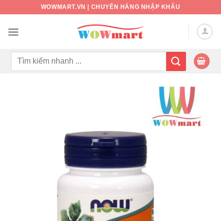
Bỏ
WOWMART.VN | CHUYÊN HÀNG NHẬP KHẨU
qua
nội
dung
Tìm
kiếm: