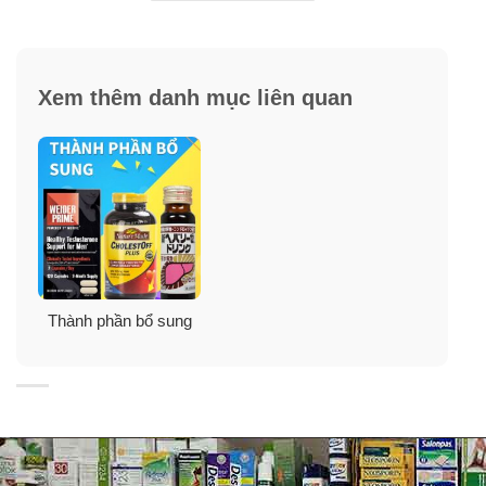
Chromium này còn được gọi là “Yếu tố dung nạp
Glucose” (Glucose Tolerance Factor – GTF) vì nó giống
với dạng ban đầu được phân lập từ thực phẩm.
Xem thêm danh mục liên quan
*Chromium Chelavite® là một loại chromium-niacin
amino acid chelate của Albion Laboratories, Inc. với
GTF (Glucose Tolerance Factor).
Sự thay đổi màu sắc tự nhiên có thể xảy ra trong sản
phẩm này.
Thành phần bổ sung