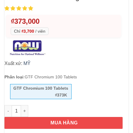
₫
373,000
Chỉ
₫3,700
/
viên
Xuất xứ:
MỸ
Phân loại
:
GTF Chromium 100 Tablets
GTF Chromium 100 Tablets
₫373K
Viên uống hỗ trợ đường huyết Now GTF Chromium 200 mcg 100
MUA HÀNG