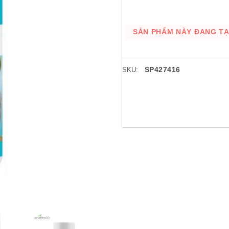
SẢN PHẨM NÀY ĐANG TẠM
SP427416
SKU: