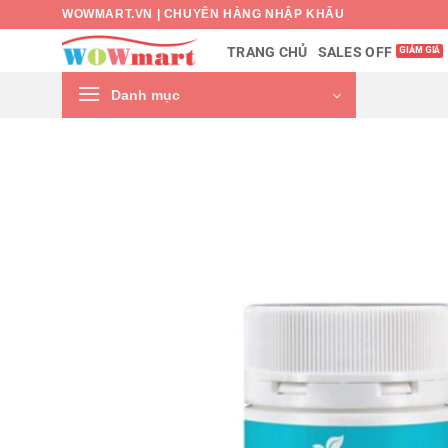
Bỏ
WOWMART.VN | CHUYÊN HÀNG NHẬP KHẨU
qua
SALES OFF
TRANG CHỦ
nội
dung
Danh mục