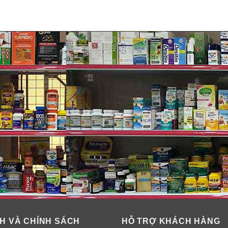
ealth Placenta 25000 Plus Grape Se
chống chảy xệ cho làn da bạn khi có tuổi, phụ nữ sau khi sinh.
ù bạn bị mụn trứng cá hay mụn bọc thì khi dùng viên uống nh
u vết tố cáo sự mệt mỏi, già nua của chị em phụ nữ. Nhau tha
và căng mịn trở lại.
ng thời gian sớm hơn mong đợi.
 soát bã nhờn gây to lỗ chân lông.
inh lý. Điều hòa kinh nguyệt, kích thích sự cân bằng nội tiết t
H VÀ CHÍNH SÁCH
HỖ TRỢ KHÁCH HÀNG