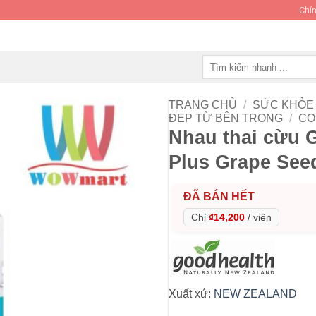
Chín
Tìm
kiếm:
TRANG CHỦ
/
SỨC KHỎE 
ĐẸP TỪ BÊN TRONG
/
CO
Nhau thai cừu 
Plus Grape Seed
ĐÃ BÁN HẾT
Chỉ
₫14,200
/
viên
Xuất xứ:
NEW ZEALAND