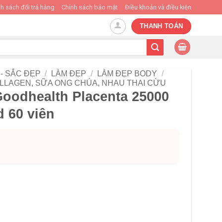
h sách đổi trả hàng
Chính sách bảo mật
Điều khoản và điều kiện
THANH TOÁN
- SẮC ĐẸP
/
LÀM ĐẸP
/
LÀM ĐẸP BODY
/
LLAGEN, SỮA ONG CHÚA, NHAU THAI CỪU
Goodhealth Placenta 25000
 60 viên