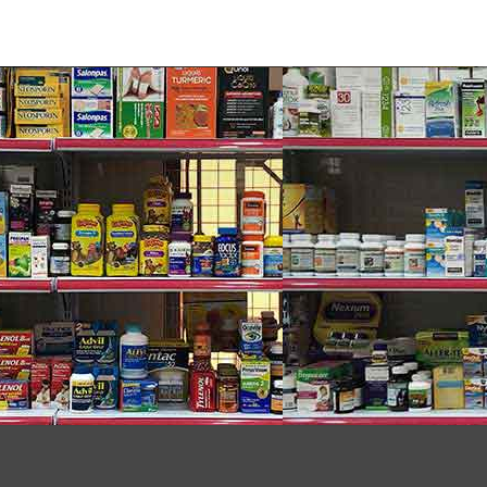
ed
au thai cừu New Zealand Placenta 25,000 sẽ thấy
i cừu tăng cường cung cấp dưỡng chất và cấp ẩm để
ố nữ, giảm đau bụng kinh, giảm triệu chứng khó chịu