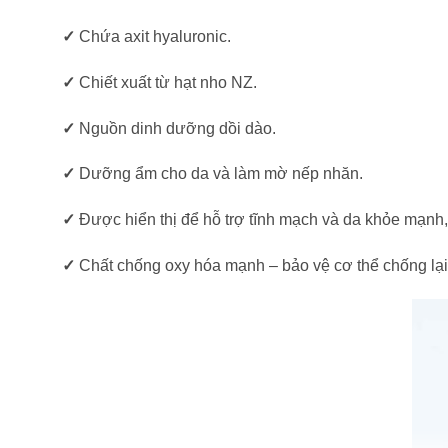
✓
Chứa axit hyaluronic.
✓
Chiết xuất từ hạt nho NZ.
✓
Nguồn dinh dưỡng dồi dào.
✓
Dưỡng ẩm cho da và làm mờ nếp nhăn.
✓
Được hiển thị để hỗ trợ tĩnh mạch và da khỏe mạnh
✓
Chất chống oxy hóa mạnh – bảo vệ cơ thể chống lại 