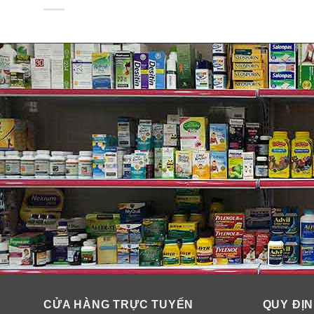
Lợi ích từ nhau thai cừu Goodh
✓
Cải thiện tối đa sắc tố làn da, tăng tính đàn hồi và 
✓
Tiêu diệt nhanh chóng đám mụn không mong muốn. D
hiệu quả, nỗi lo lắng mặc cảm sẽ không còn.
✓
Bọng mắt, vết thâm quầng cũng biến mất. Đây là dấ
vùng da xung quang mắt tái sinh, giảm thâm, hồng hào 
✓
Tái tạo tế bào, làm lành vết thương và liền sẹo tro
✓
Chống oxy hóa cực mạnh, làm nhỏ lỗ chân lông, kiểm
✓
Tăng cường sức đề kháng hiệu quả, hỗ trợ cải thiện s
thời kì tiền mãn kinh.
CỬA HÀNG TRỰC TUYẾN
QUY ĐỊN