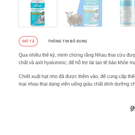
MÔ TẢ
THÔNG TIN BỔ SUNG
Qua nhiều thế kỷ, minh chứng rằng Nhau thai cừu được 
chất và axit hyaluronic; để hỗ trợ tái tạo tế bào khỏ
Chiết xuất hạt nho đã được thêm vào, để cung cấp thê
loại nhau thai dạng viên uống giàu chất dinh dưỡng ch