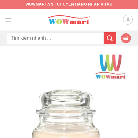
Bỏ
WOWMART.VN | CHUYÊN HÀNG NHẬP KHẨU
qua
nội
dung
Tìm
kiếm: