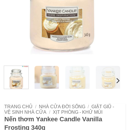
TRANG CHỦ
/
NHÀ CỬA ĐỜI SỐNG
/
GIẶT GIŨ -
VỆ SINH NHÀ CỬA
/
XỊT PHÒNG - KHỬ MÙI
Nến thơm Yankee Candle Vanilla
Frosting 340g