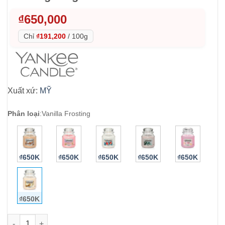
₫
650,000
Chỉ
₫191,200
/
100g
Xuất xứ:
MỸ
Phân loại
:
Vanilla Frosting
₫650K
₫650K
₫650K
₫650K
₫650K
₫650K
Nến thơm Yankee Candle Vanilla Frosting 340g số lượng