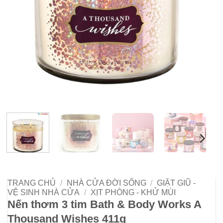
TRANG CHỦ
/
NHÀ CỬA ĐỜI SỐNG
/
GIẶT GIŨ -
VỆ SINH NHÀ CỬA
/
XỊT PHÒNG - KHỬ MÙI
Nến thơm 3 tim Bath & Body Works A
Thousand Wishes 411g