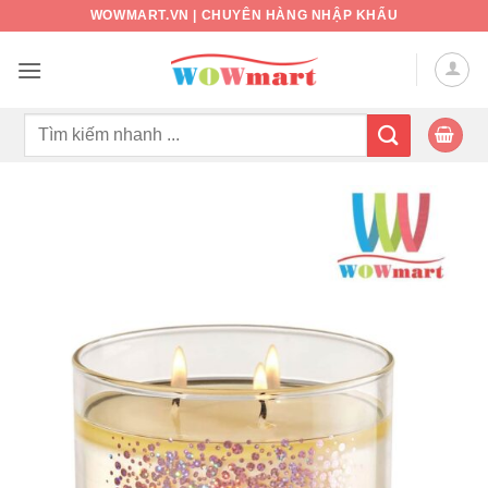
Bỏ
WOWMART.VN | CHUYÊN HÀNG NHẬP KHẨU
qua
nội
dung
Tìm
kiếm: