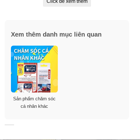
Click để xem thêm
Xem thêm danh mục liên quan
Băng keo dán mũi chống ngáy lúc ngủ Breathe
Right có nhiều loại như:
Sản phẩm chăm sóc
cá nhân khác
Extra Strength Clear For Sensitive Skin (Hộp Màu
Xanh lá)
: miếng dán trong suốt, gần như không gây
chú ý cho mắt, chất liệu không gây dị ứng, linh hoạt,
không xốp, giúp giữ nguyên vị trí, dành cho da nhạy