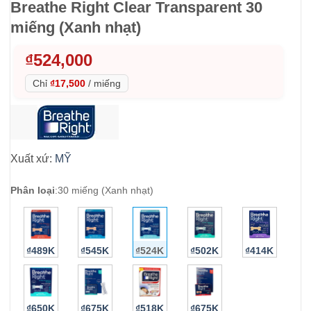
Breathe Right Clear Transparent 30
miếng (Xanh nhạt)
₫
524,000
Chỉ
₫17,500
/
miếng
Xuất xứ:
MỸ
Phân loại
:
30 miếng (Xanh nhạt)
₫489K
₫545K
₫524K
₫502K
₫414K
₫650K
₫675K
₫518K
₫675K