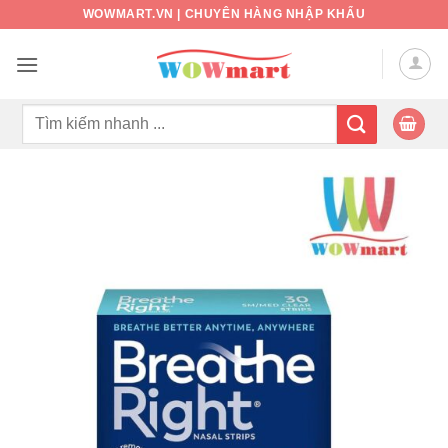
Bỏ
WOWMART.VN | CHUYÊN HÀNG NHẬP KHẨU
qua
nội
dung
Tìm
kiếm: