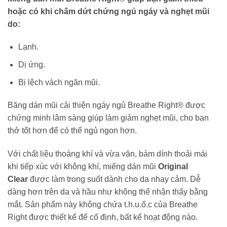
hoặc có khi chấm dứt chứng ngủ ngáy và nghẹt mũi
do:
Lạnh.
Dị ứng.
Bị lệch vách ngăn mũi.
Băng dán mũi cải thiện ngáy ngủ Breathe Right® được
chứng minh lâm sàng giúp làm giảm nghẹt mũi, cho bạn
thở tốt hơn để có thể ngủ ngon hơn.
Với chất liệu thoáng khí và vừa vặn, bám dính thoải mái
khi tiếp xúc với không khí, miếng dán mũi
Original
Clear
được làm trong suốt dành cho da nhạy cảm. Dễ
dàng hơn trên da và hầu như không thể nhận thấy bằng
mắt. Sản phẩm này không chứa t.h.u.ố.c của Breathe
Right được thiết kế để cố định, bất kể hoạt động nào.