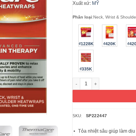
Xuất xứ:
MỸ
Phân loại
:
Neck, Wrist & Shoulde
₫1228K
₫420K
₫42
₫335K
Miếng dán nóng ThermaCare Hea
SP222447
SKU:
Tỏa nhiệt sâu giúp làm dịu 