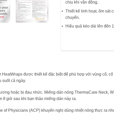
chịu khi vận động.
Thiết kế linh hoạt, ôm sát 
chuyển.
Hiệu quả kéo dài lên đến 1
atWraps được thiết kế đặc biệt để phù hợp với vùng cổ, cổ tay
 suốt cả ngày.
thương hoặc bị đau nhức. Miếng dán nóng ThermaCare Neck, Wr
êm 8 giờ sau khi bạn tháo miếng dán này ra.
ge of Physicians (ACP) khuyến nghị dùng nhiệt nóng thực ra như