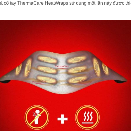
 và cổ tay ThermaCare HeatWraps sử dụng một lần này được thiế