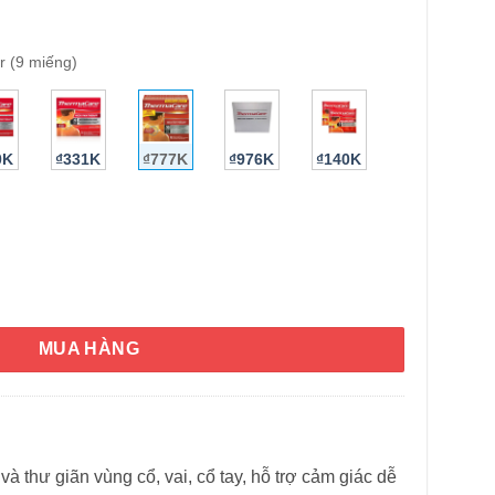
r (9 miếng)
0K
₫331K
₫777K
₫976K
₫140K
HÌNH THẬT
tWraps Neck, Wrist and Shoulder 9 miếng (cổ, cổ tay, vai) số l
MUA HÀNG
và thư giãn vùng cổ, vai, cổ tay, hỗ trợ cảm giác dễ