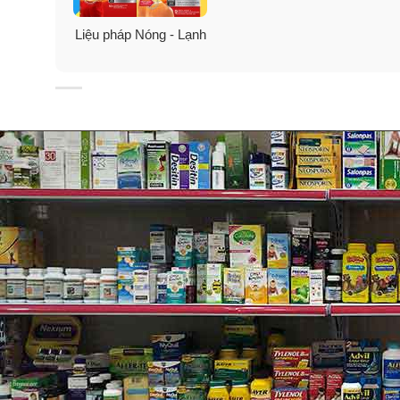
Ưu điểm miếng dán nóng Therm
Liệu pháp Nóng - Lạnh
✓
Tỏa sức mạnh hơi nóng tác động sâu vào mô, làm ấm 
✓
Giảm các cơn đau tạm thời khỏi đau cơ nhỏ và đau 
✓
Các heat-cell được cấp bằng sáng chế này tỏa ra tá
✓
Tăng cường độ đàn hồi cho phù hợp hơn với form 
✓
Cho phép bạn di chuyển tự do trong khi vẫn đang 
✓
Miếng dán ThermaCare được thiết kế đủ mỏng để mặ
✓
Đủ linh hoạt để mặc khi di chuyển hoặc trong khi th
✓
Một kích thước phù hợp với tất cả các vùng cổ, vai,