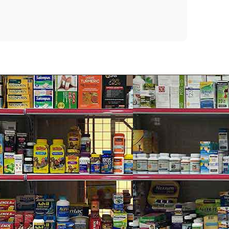
Shoulder
ơ bắp bị căng thắt.
h khu vực tổn thương đó.
 10cm.