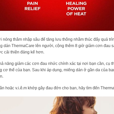
nóng thâm nhập sâu để tăng lưu thông nhằm thúc đẩy quá trìn
iếng dán ThermaCare lên người, cộng thêm 8 giờ giảm cơn đau s
c cải thiện đáng kể hơn.
g giảm các cơn đau nhức chính xác tại nơi bạn cần, cụ thể là 
cơ thể của bạn. Sau khi áp dụng, miếng dán ở gần da của bạn đ
n.
ân hoặc v.i.ê.m khớp gây đau đớn cho bạn, hãy tìm đến Therm