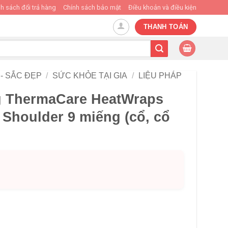
h sách đổi trả hàng
Chính sách bảo mật
Điều khoản và điều kiện
THANH TOÁN
- SẮC ĐẸP
/
SỨC KHỎE TẠI GIA
/
LIỆU PHÁP
g ThermaCare HeatWraps
 Shoulder 9 miếng (cổ, cổ