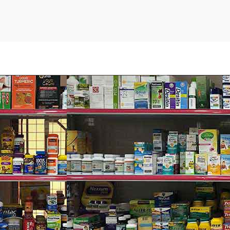
aCare HeatWraps Neck, Wrist and 
cơ ngay tại nơi bị đau đớn để thư giãn, làm dịu và mở khóa c
khớp liên quan.
c động tại nơi dán, để giảm các cơn đau và tăng tốc độ làm làn
dáng từng người.
dán miếng dán nóng ThermaCare.
c kín đáo dưới lớp quần áo mà không sợ bị lộ khi đang dán.
ư giãn mà không làm bạn cảm thấy vướng víu, bất tiện.
 cổ tay: (Kích thước: 12 inches x 4 inches) tương đương 30cm x