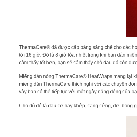
ThermaCare® đã được cấp bằng sáng chế cho các hơi 
tới 16 giờ. Đó là 8 giờ tỏa nhiệt trong khi bạn dán m
cảm thấy tốt hơn, bạn sẽ cảm thấy chỗ đau đó còn đượ
Miếng dán nóng ThermaCare® HeatWraps mang lại khả năn
miếng dán ThermaCare thích nghi với các chuyển động 
vậy bạn có thể tiếp tục với một ngày năng động của bạ
Cho dù đó là đau cơ hay khớp, căng cứng, đơ, bong g