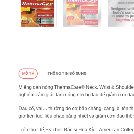
MÔ TẢ
THÔNG TIN BỔ SUNG
Miếng dán nóng ThermaCare® Neck, Wrist & Shoulder He
nghiệm cảm giác làm nóng nơi bị đau để giảm cơn đau
Đau cổ, vai… thường do cơ bắp chằng, căng, bị tổn 
giờ liên tục, liệu pháp bằng nhiệt và giảm cơn đau th
Trên thực tế, Đại học Bác sĩ Hoa Kỳ – American Colle