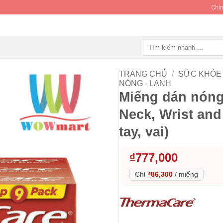
Chín
Tìm
kiếm:
TRANG CHỦ
/
SỨC KHỎE 
NÓNG - LẠNH
Miếng dán nón
Neck, Wrist and
tay, vai)
₫
777,000
Chỉ
₫86,300
/
miếng