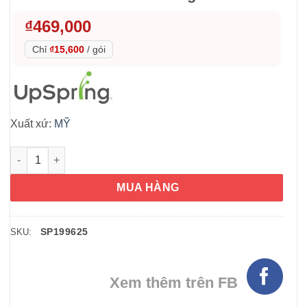
₫
469,000
Chỉ
₫15,600
/
gói
Xuất xứ:
MỸ
Men vi sinh và sữa bò non UpSpring Probiotic +Colostrum 30 g
MUA HÀNG
SP199625
SKU:
Xem thêm trên FB