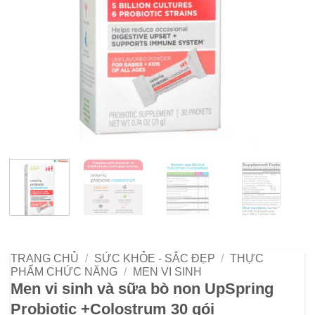
TRANG CHỦ
/
SỨC KHỎE - SẮC ĐẸP
/
THỰC
PHẨM CHỨC NĂNG
/
MEN VI SINH
Men vi sinh và sữa bò non UpSpring
Probiotic +Colostrum 30 gói