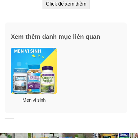
Click để xem thêm
✓
Giúp giảm khó chịu trong tiêu hóa thường xuyên bao
gồm tiêu chảy và các vấn đề về bụng khác.
✓
5 tỷ lợi khuẩn sống hoạt động mỗi liều.
Xem thêm danh mục liên quan
✓
6 chủng vi khuẩn bao gồm Lactobacilillus và
Bifidobacterium cộng với prebiotic.
✓
Sữa non cung cấp đầy đủ các kháng thể để hỗ trợ
miễn dịch non nớt của trẻ cùng với các chất dinh dưỡng
thúc đẩy niêm mạc ruột khỏe mạnh để trẻ tiêu hóa tốt
hơn.
✓
Bột không mùi dễ dàng trộn với chất lỏng hoặc thực
Men vi sinh
phẩm ở nhiệt độ phòng, hoặc mát.
✓
Dễ dàng sử dụng theo liều lượng dùng từng gói đơn.
✓
Sử dụng cho bé nhỏ, trẻ mới biết đi và trẻ em.