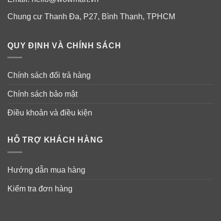
Chung cư Thanh Đa, P27, Bình Thạnh, TPHCM
QUY ĐỊNH VÀ CHÍNH SÁCH
Chính sách đổi trả hàng
Chính sách bảo mật
Sữa bò non UpSpring Probiotic &
Điều khoản và điều kiện
Colostrum có tốt không?
Sữa non giúp con bạn phát triển các phản ứng miễn
HỖ TRỢ KHÁCH HÀNG
dịch và kháng viêm thích hợp. Khi các trẻ lớn lên, sữa
non tiếp tục đóng góp cho sức khỏe miễn dịch và tăng
Hướng dẫn mua hàng
trưởng.
Kiểm tra đơn hàng
Chỉ trong 6 tuần bổ sung sữa non UpSpring hàng ngày
đã được chứng minh là có tác dụng thúc đẩy niêm mạc
ruột khỏe mạnh. Sữa này giúp cho men vi sinh và các