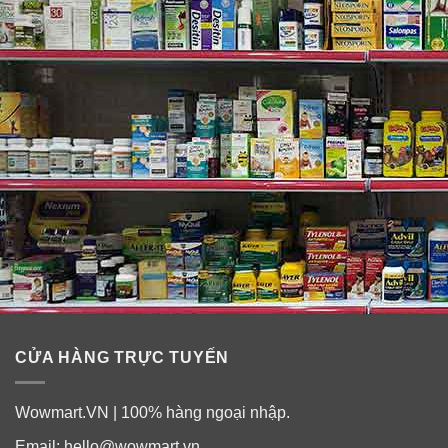
✓
Sản phẩm chứa sữa.
✓
Không có gì là nhân tạo! Không chứa gluten, không
đường, không chứa hormone.
✓
Phù hợp với chế độ ăn kosher.
✓
Made in USA.
CỬA HÀNG TRỰC TUYẾN
Wowmart.VN | 100% hàng ngoại nhập.
Email:
hello@wowmart.vn