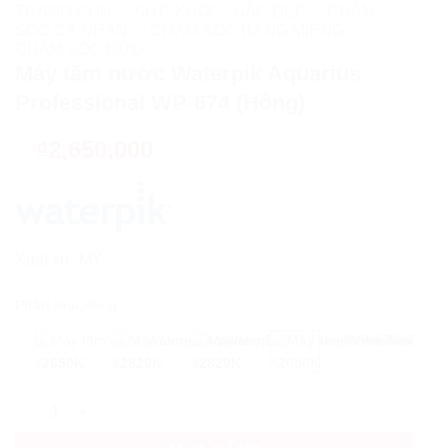
TRANG CHỦ
/
SỨC KHỎE - SẮC ĐẸP
/
CHĂM
SÓC CÁ NHÂN
/
CHĂM SÓC RĂNG MIỆNG
/
CHĂM SÓC NỨU
Máy tăm nước Waterpik Aquarius
Professional WP-674 (Hồng)
₫
2,650,000
Xuất xứ:
MỸ
Phân loại
:
Hồng
₫2650K
₫2829K
₫2829K
₫2650K
Máy tăm nước Waterpik Aquarius Professional WP-674 (Hồng) 