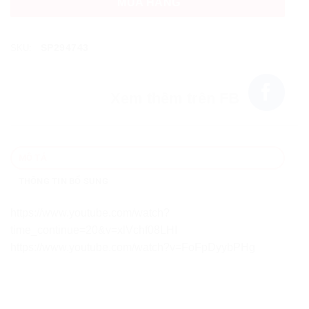
MUA HÀNG
SP294743
SKU:
Xem thêm trên FB
MÔ TẢ
THÔNG TIN BỔ SUNG
https://www.youtube.com/watch?
time_continue=20&v=xlVchf08LHI
https://www.youtube.com/watch?v=FoFpDyybPHg