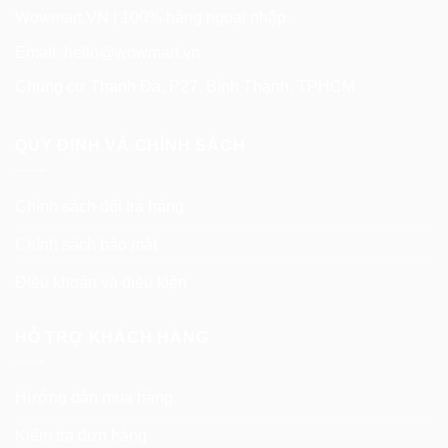
Wowmart.VN | 100% hàng ngoại nhập.
Email:
hello@wowmart.vn
Chung cư Thanh Đa, P27, Bình Thạnh, TPHCM
QUY ĐỊNH VÀ CHÍNH SÁCH
Chính sách đổi trả hàng
Chính sách bảo mật
Điều khoản và điều kiện
HỖ TRỢ KHÁCH HÀNG
Hướng dẫn mua hàng
Kiểm tra đơn hàng