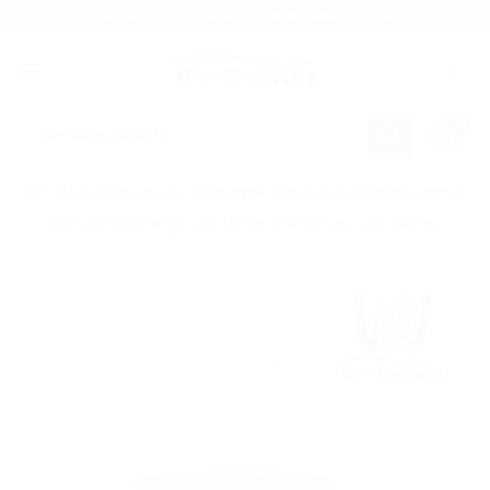
Bỏ
WOWMART.VN | CHUYÊN HÀNG NHẬP KHẨU
qua
nội
dung
Tìm
kiếm:
“Máy tăm nước Waterpik Aquarius Professional
WP-674 (Hồng)” đã được thêm vào giỏ hàng.