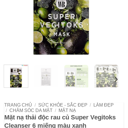
TRANG CHỦ
/
SỨC KHỎE - SẮC ĐẸP
/
LÀM ĐẸP
/
CHĂM SÓC DA MẶT
/
MẶT NẠ
Mặt nạ thải độc rau củ Super Vegitoks
Cleanser 6 miếng màu xanh