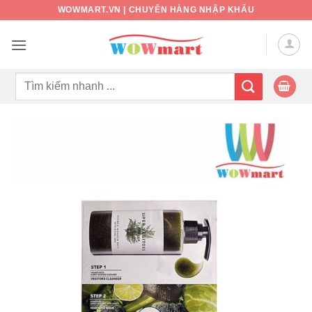
Bỏ
WOWMART.VN | CHUYÊN HÀNG NHẬP KHẨU
qua
nội
dung
Tìm
kiếm: