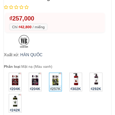
₫
257,000
Chỉ
₫42,800
/
miếng
Xuất xứ:
HÀN QUỐC
Phân loại
:
Mặt nạ (Màu xanh)
₫204K
₫204K
₫257K
₫302K
₫292K
₫242K