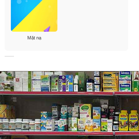
bằng nước ấm.
– Lau khô mặt, lấy mask đắp lên da từ 10 – 20 phút
(STEP 2).
Mặt nạ
– Gở bỏ mặt nạ, vỗ nhẹ cho dưỡng chất thấm sâu vào
da, đặc biệt không cần rửa lại nước để các dưỡng chất
có thể thẩm thấu vào da tốt hơn.