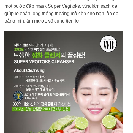
một bước đắp mask Super Vegitoks, vừa làm sạch da,
giúp lỗ chân lông thông thoáng mà còn cho bạn làn da
trắng mịn, ẩm mượt, vô cùng tiện lợi.