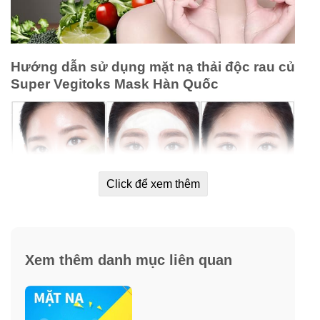
Hướng dẫn sử dụng mặt nạ thải độc rau củ
Super Vegitoks Mask Hàn Quốc
Click để xem thêm
– Thoa đều
sữa rửa mặt rau củ Super Vegitoks
Xem thêm danh mục liên quan
Cleanser
lên mặt (STEP 1).
– Chờ trong vài giây cho sữa rửa mặt sủi bọt lên rồi
dùng tay massage nhẹ nhàng, sau đó rửa mặt sạch