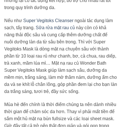
nhưng lại có tác dụng kết hợp, bổ trợ cho nhau rất tốt
trong quy trình dưỡng da.
Nếu như
Super Vegitoks Cleanser
ngoài tác dụng làm
sạch, tẩy trang.
Sữa rửa mặt rau củ
này còn có khả
năng thải độc sâu và cung cấp thêm dưỡng chất để
nuôi dưỡng làn da từ sâu bên trong. Thì với Super
Vegitoks Mask là dòng mặt nạ chuyên sâu với thành
phần từ 10 loại rau rủ như chanh, bơ, cà chua, rau diếp,
trà xanh, mầm lúa mì… Mặt nạ rau củ Wonder Bath
Super Vegitoks Mask giúp làm sạch sâu, dưỡng da
mềm mịn, trắng sáng, làm mờ thâm nám, dưỡng ẩm cho
da và se khít lỗ chân lông, góp phần đem lại cho bạn làn
da trắng sáng, tươi trẻ, đầy sức sống.
Mùa hè đến chính là thời điểm chúng ta nên dành nhiều
thời gian để chăm sóc da hơn. Thay vì phải mất tiền để
sắm một hủ mặt nạ bùn fullsize và các loại sheet mask.
Giờ đây tất cả trở nên thật đơn giản và gói gọn trong