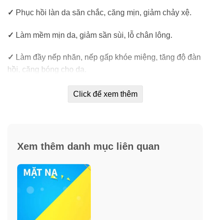
✓
Phục hồi làn da săn chắc, căng mịn, giảm chảy xệ.
✓
Làm mềm mịn da, giảm sần sùi, lỗ chân lông.
✓
Làm đầy nếp nhăn, nếp gấp khóe miệng, tăng độ đàn
hồi, căng bóng cho da.
✓
Cải thiện làn da khô ráp chỉ một lần đắp.
Click để xem thêm
Xem thêm danh mục liên quan