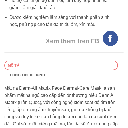
Hỗ trợ cải thiện độ đàn hồi, làm đầy nếp nhăn và
giảm cảm giác khô ráp.
Được kiểm nghiệm lâm sàng với thành phần sinh
học, phù hợp cho làn da thiếu ẩm, xỉn màu.
Xem thêm trên FB
MÔ TẢ
THÔNG TIN BỔ SUNG
Mặt nạ Derm-All Matrix Face Dermal-Care Mask là sản
phẩm mặt nạ ngủ cao cấp đến từ thương hiệu Derm All
Matrix (Hàn Quốc), với công nghệ kiểm soát độ ẩm tiên
tiến giúp dưỡng ẩm chuyên sâu, giữ da không bị khô
căng và duy trì sự cân bằng độ ẩm cho làn da suốt đêm
dài. Chỉ với một miếng mặt nạ, làn da sẽ được cung cấp