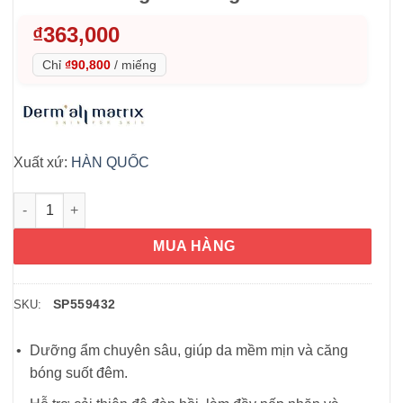
₫
363,000
Chỉ
₫90,800
/
miếng
Xuất xứ:
HÀN QUỐC
Mặt nạ Derm-All Matrix Face Dermal-Care Mask 35g x4 miếng s
MUA HÀNG
SP559432
SKU:
Dưỡng ẩm chuyên sâu, giúp da mềm mịn và căng
bóng suốt đêm.