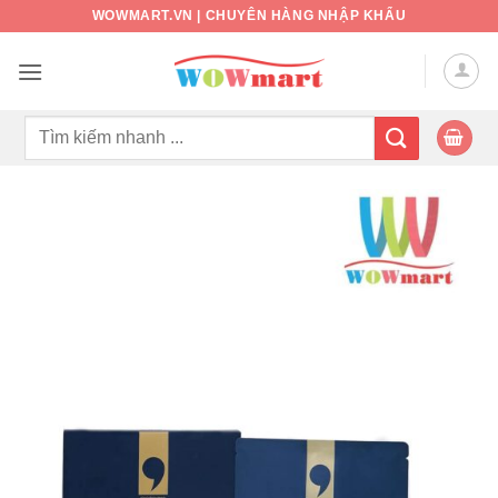
Bỏ
WOWMART.VN | CHUYÊN HÀNG NHẬP KHẨU
qua
nội
dung
Tìm
kiếm: