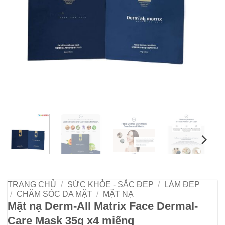
TRANG CHỦ
/
SỨC KHỎE - SẮC ĐẸP
/
LÀM ĐẸP
/
CHĂM SÓC DA MẶT
/
MẶT NẠ
Mặt nạ Derm-All Matrix Face Dermal-
Care Mask 35g x4 miếng