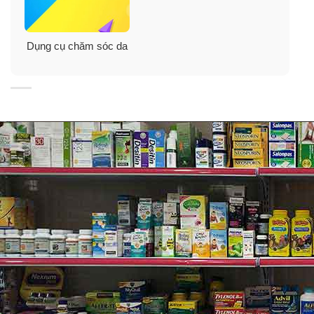
Dụng cụ chăm sóc da
Tính năng:
– Màu đỏ (bước sóng ~640 nanomet): Là một trong
những màu mạnh, thâm nhập sâu 8-10mm vào da tăng
cường lưu thông máu, làm giảm nếp nhăn rõ rệt, sửa
chữa vùng da tổn thương giúp da mịn màng, đều màu
hơn. Tăng khả năng hấp thụ oxi của tế bào, triệt tiêu
mụn trứng cá.
– Màu vàng (bước sóng ~460 nanomet): giúp da khỏe
mạnh, căng mịn, giảm nám, cải thiện dầu nhờn, bổ sung
năng lượng cho da. Cải thiện sắc tố da. Ngăn ngừa
mụn ẩn hiệu quả, kích thích nhân mụn trồi lên.
– Màu xanh nước biển ( bước sóng ~430 nanomet):
Hiệu quả trong việc tiêu diệt vi khuẩn cải thiện mụn, làm