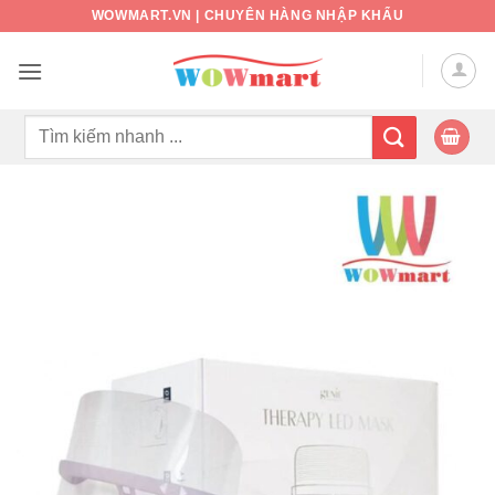
Bỏ
WOWMART.VN | CHUYÊN HÀNG NHẬP KHẨU
qua
nội
dung
Tìm
kiếm: