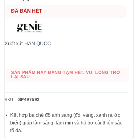
ĐÃ BÁN HẾT
Xuất xứ:
HÀN QUỐC
SẢN PHẨM NÀY ĐANG TẠM HẾT. VUI LÒNG TRỞ
LẠI SAU.
SP497592
SKU:
Kết hợp ba chế độ ánh sáng (đỏ, vàng, xanh nước
biển) giúp làm sáng, làm mịn và hỗ trợ cải thiện sắc
tố da.