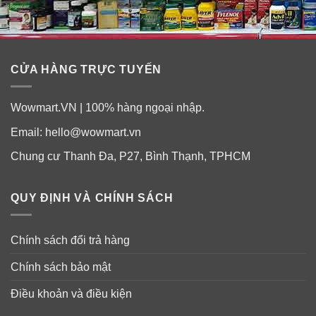
dịu vết mẩn ngứa trên da, làm mờ thâm mụn, điều tiết
bã nhờn trên da. Cung cấp năng lượng cho da, tổng
hợp collagen, chống lão hóa. Làm dịu và săn chắc da,
CỬA HÀNG TRỰC TUYẾN
thu nhỏ lỗ chân lông, tăng cường trao đổi chất.
Wowmart.VN | 100% hàng ngoại nhập.
Email:
hello@wowmart.vn
Chung cư Thanh Đa, P27, Bình Thạnh, TPHCM
QUY ĐỊNH VÀ CHÍNH SÁCH
Chính sách đổi trả hàng
Chính sách bảo mật
Điều khoản và điều kiện