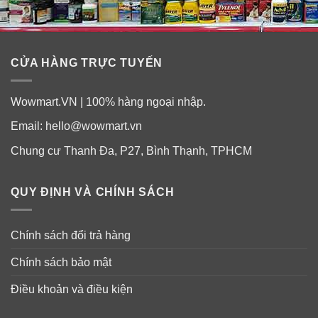
CỬA HÀNG TRỰC TUYẾN
Wowmart.VN | 100% hàng ngoại nhập.
Email:
hello@wowmart.vn
Chung cư Thanh Đa, P27, Bình Thạnh, TPHCM
Thành phần:
QUY ĐỊNH VÀ CHÍNH SÁCH
Thành phần
: Isododecane, Aluminum Starch
Octenylsuccinate, Ozokerite, Cera Microcristallina,
Chính sách đổi trả hàng
Tridecyl Trimellitate, Copernicia Cerifera (Carnauba)
Chính sách bảo mật
Wax, Trimethylsiloxysilicate,
Ethylene/Propylene/Styrene Copolymer, Diazolidinyl
Điều khoản và điều kiện
Urea, CI 77499, Propylparaben…