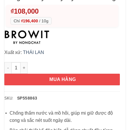
₫
108,000
Chỉ
₫196,400
/
10g
Xuất xứ:
THÁI LAN
Mascara chống thấm nước Browit By NongChat My Everyday M
MUA HÀNG
SP558863
SKU:
Chống thấm nước và mồ hôi, giúp mi giữ được độ
cong và sắc nét suốt ngày dài.