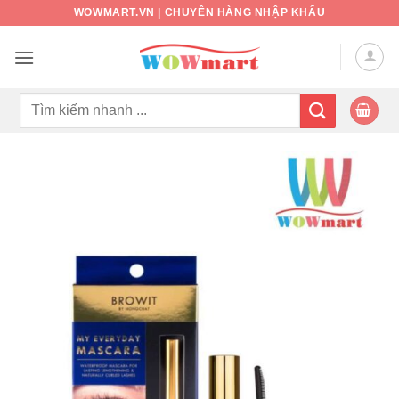
Bỏ
WOWMART.VN | CHUYÊN HÀNG NHẬP KHẨU
qua
nội
dung
Tìm
kiếm: