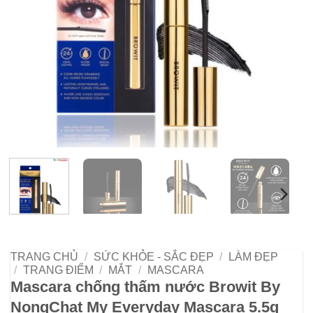
TRANG CHỦ
/
SỨC KHỎE - SẮC ĐẸP
/
LÀM ĐẸP
/
TRANG ĐIỂM
/
MẮT
/
MASCARA
Mascara chống thấm nước Browit By
NongChat My Everyday Mascara 5.5g