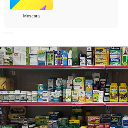
Mascara
Lợi ích:
✓
Công thức không thấm nước và đi kèm với bàn chải
được thiết kế đặc biệt để lấy và phủ lên từng sợi mi cho
mi hoàn hảo cong vút hoàn hảo cả mi trên và mi dưới.
✓
Khả năng chống thấm nước và mồ hôi vượt trội,
không lem, cho vẻ ngoài đẹp mê hồn suốt cả ngày.