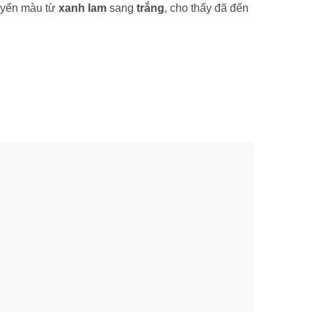
huyển màu từ
xanh lam
sang
trắng
, cho thấy đã đến
g hơn dao mổ của bác sĩ phẫu thuật để các sợi tóc
ng ma sát độc đáo, mang đến một đường cạo sạch,
e miệng. Lưỡi tông đơ này cũng hữu ích trong việc
brastrip
(dải bôi trơn) của bạn chuyển dần từ
màu
u cam và màu đen dễ tháo ra ở dưới cùng của bộ
 Fusion5 Power
.