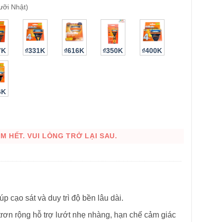
ưỡi Nhật)
7K
₫331K
₫616K
₫350K
₫400K
6K
HÌNH THẬT
 HẾT. VUI LÒNG TRỞ LẠI SAU.
p cạo sát và duy trì độ bền lâu dài.
 trơn rộng hỗ trợ lướt nhẹ nhàng, hạn chế cảm giác