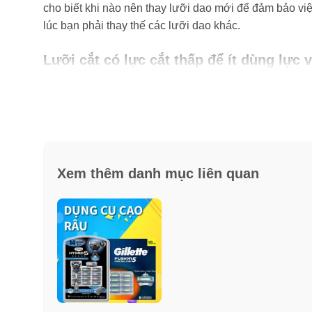
cho biết khi nào nên thay lưỡi dao mới để đảm bảo vi
lúc bạn phải thay thế các lưỡi dao khác.
Lưỡi cắt có lực cắt thấp để ít dùng lực 
Dao cạo Fusion5 Power có 5 lưỡi dao có lực cắt thấp 
được cắt ra mà không có chút kháng cự nào với lưỡi
mịn với độ khít lâu dài.
Lưỡi cắt chính xác cho các khu vực khó
Xem thêm danh mục liên quan
Lưỡi dao này cho phép bạn dễ dàng tiếp cận các khu 
tạo kiểu các đường nét chính xác: nó thuận tiện cho vi
Cách sử dụng:
Lưỡi dao Fusion 5 Power được thiết kế để kéo dài tới
xanh
sang
màu trắng
hoặc khi bộ cạo râu của bạn bắ
lưỡi cạo. Bạn có thể yên tâm sử dụng bất kỳ bộ lưỡi 