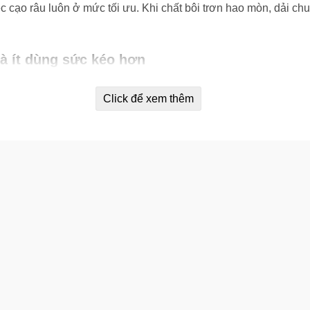
ệc cạo râu luôn ở mức tối ưu. Khi chất bôi trơn hao mòn, dải c
và ít dùng sức kéo hơn
với các cạnh sắc bén của Gillette từ trước đến nay. Chúng mỏn
Click để xem thêm
 dao. Các lưỡi dao cũng được tăng cường bởi một lớp phủ chố
 cắt
vực khó khăn trên khuôn mặt, chẳng hạn như dưới mũi hoặc khó
ệc định hình chính xác râu và cạo dọc tóc mai.
20 lần cạo
thoải mái. Bạn sẽ biết khi nào cần thay chúng khi
Lu
t đầu
xỉn màu
hơn. Để tháo chúng ra, chỉ cần nhấp vào nút mà
cạo
Fusion5
,
PRO
hoặc
SkinGuard Sensitive
nào với
tay cầm