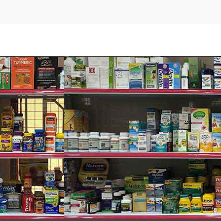
ần thường xuyên rửa nhẹ các lưỡi dao trong nước sau vài lần vu
ưỡi dao để đánh bật các sợi lông ra khỏi lưỡi.
ồn rửa hoặc bề mặt cứng. Vì điều này có thể gây hỏng bộ lưỡi 
ạo của Gillette dòng Fusion, ProGli
ng có tính năng “Flexball”).