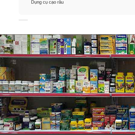
Dụng cụ cạo râu
Vệ sinh lưỡi dao Fusion 5+1 Power rất đơn giản. Chỉ c
xong. Để nước chảy từ phía sau ra phía trước của bộ l
Tuy nhiên, hãy cẩn thận
không gõ
các lưỡi dao vào b
xuất.
Tìm hiểu thêm về các lưỡi dao c
Fusion:
Fusion5 cơ bản có năm lưỡi dao.
Tay cầm tĩnh không xoay trái và phải như ProGlide (khô
ProGlide:
ProGlide sẽ cao cấp hơn Fusion5 một bậc.
Có nhiều chất bôi trơn hơn trên đầu dao cạo.