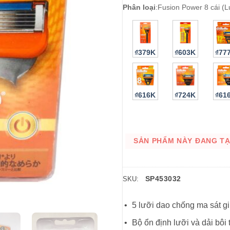
Phân loại
:
Fusion Power 8 cái (L
₫379K
₫603K
₫77
₫616K
₫724K
₫61
SẢN PHẨM NÀY ĐANG TẠM
SP453032
SKU:
5 lưỡi dao chống ma sát giú
Bộ ổn định lưỡi và dải bôi