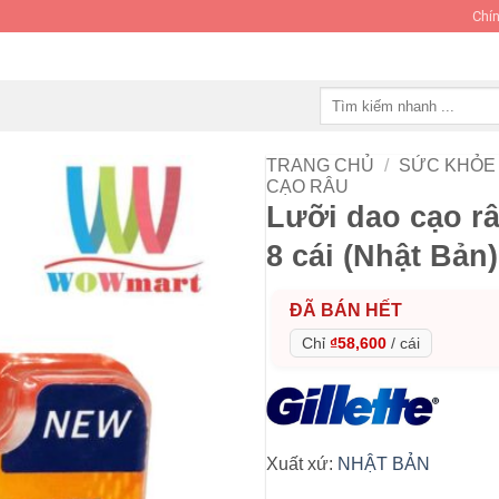
Chín
Tìm
kiếm:
TRANG CHỦ
/
SỨC KHỎE 
CẠO RÂU
Lưỡi dao cạo râ
8 cái (Nhật Bản)
ĐÃ BÁN HẾT
Chỉ
₫58,600
/
cái
Xuất xứ:
NHẬT BẢN