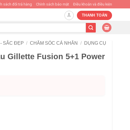
h sách đổi trả hàng
Chính sách bảo mật
Điều khoản và điều kiện
THANH TOÁN
- SẮC ĐẸP
/
CHĂM SÓC CÁ NHÂN
/
DỤNG CỤ
u Gillette Fusion 5+1 Power