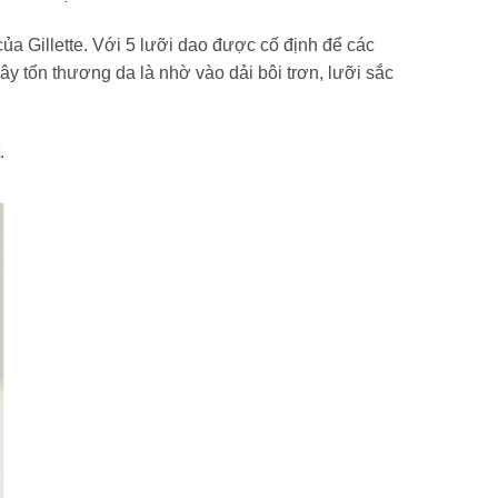
ủa Gillette. Với 5 lưỡi dao được cố định để các
y tổn thương da là nhờ vào dải bôi trơn, lưỡi sắc
.