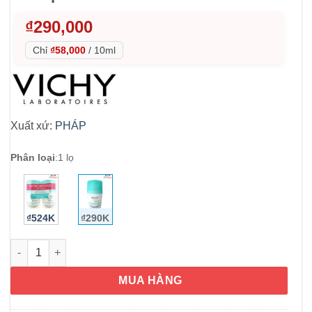
₫
290,000
Chỉ
₫58,000
/
10ml
Xuất xứ:
PHÁP
Phân loại
:
1 lọ
₫524K
₫290K
Lăn khử mùi Vichy Déodorant Anti-Transpirant Intense 48h 50m
MUA HÀNG