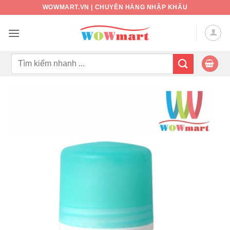
Bỏ
WOWMART.VN | CHUYÊN HÀNG NHẬP KHẨU
qua
nội
dung
Tìm
kiếm: