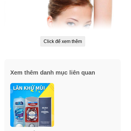
Click để xem thêm
Xem thêm danh mục liên quan
Hướng dẫn sử dụng lăn khử mùi Vichy
Déodorant Anti- Transpirant Intense 48H
50ml nắp xanh
– Làm sạch và khô vùng da.