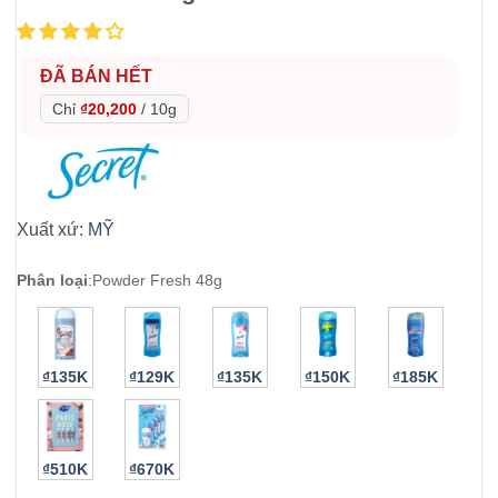
ĐÃ BÁN HẾT
Chỉ
₫20,200
/
10g
Xuất xứ:
MỸ
Phân loại
:
Powder Fresh 48g
₫135K
₫129K
₫135K
₫150K
₫185K
₫510K
₫670K