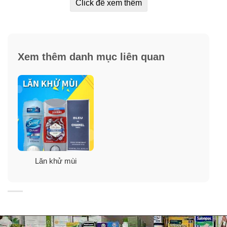
Click để xem thêm
Thành phần không hoạt động
: Cyclopentasiloxane,
Stearyl Alcohol, C12 15 Alkyl Benzoate, PPG 14 Butyl
Ether, Hydrogenated Castor Oil, Petrolatum, Phenyl
Trimethicon, Talc, Cyclodextrin, Fragrance, Mineral Oil
Xem thêm danh mục liên quan
(Paraffinum Liquidum), Behenyl Alcohol.
Lăn khử mùi