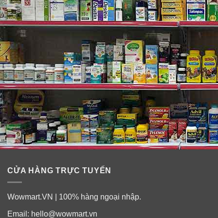
Cách sử dụng lăn khử mùi mồ hôi Solid
Secret Powder Fresh
– Thoa đều lên vùng da dưới cánh tay.
CỬA HÀNG TRỰC TUYẾN
Wowmart.VN | 100% hàng ngoại nhập.
Email:
hello@wowmart.vn