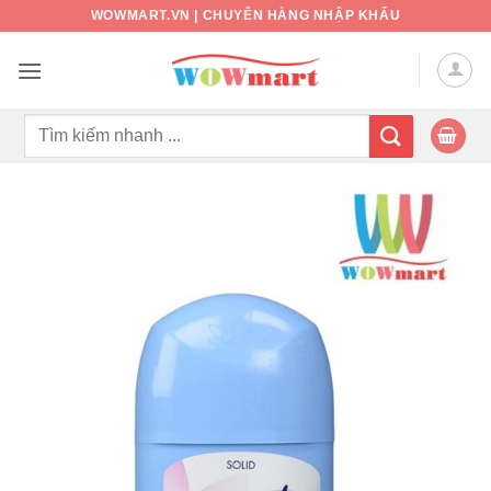
Bỏ
WOWMART.VN | CHUYÊN HÀNG NHẬP KHẨU
qua
nội
dung
Tìm
kiếm: