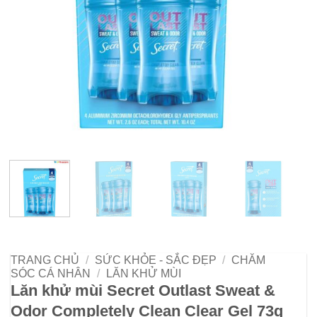
TRANG CHỦ
/
SỨC KHỎE - SẮC ĐẸP
/
CHĂM
SÓC CÁ NHÂN
/
LĂN KHỬ MÙI
Lăn khử mùi Secret Outlast Sweat &
Odor Completely Clean Clear Gel 73g