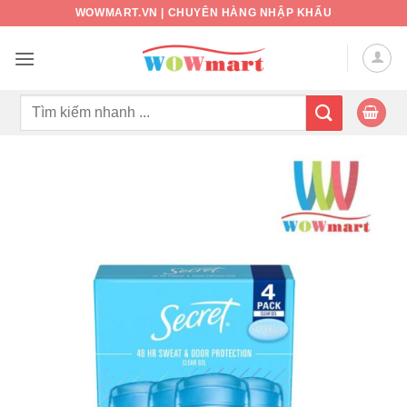
Bỏ
WOWMART.VN | CHUYÊN HÀNG NHẬP KHẨU
qua
nội
dung
Tìm
kiếm: