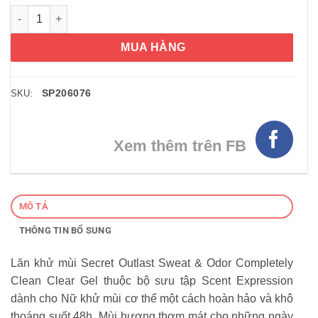
Lăn khử mùi Secret Outlast Sweat & Odor Completely Clean Cle
MUA HÀNG
SP206076
SKU:
Xem thêm trên FB
MÔ TẢ
THÔNG TIN BỔ SUNG
Lăn khử mùi Secret Outlast Sweat & Odor Completely
Clean Clear Gel thuộc bộ sưu tập Scent Expression
dành cho Nữ khử mùi cơ thể một cách hoàn hảo và khô
thoáng suốt 48h. Mùi hương thơm mát cho những ngày