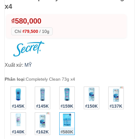
x4
₫
580,000
Chỉ
₫79,500
/
10g
Xuất xứ:
MỸ
Phân loại
:
Completely Clean 73g x4
₫145K
₫145K
₫159K
₫150K
₫137K
₫140K
₫162K
₫580K