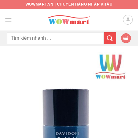
Bỏ
WOWMART.VN | CHUYÊN HÀNG NHẬP KHẨU
qua
nội
dung
Tìm
kiếm: