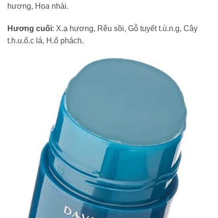
hương, Hoa nhài.
Hương cuối
: X.ạ hương, Rêu sồi, Gỗ tuyết t.ù.n.g, Cây
t.h.u.ố.c lá, H.ổ phách.