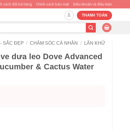
h sách đổi trả hàng
Chính sách bảo mật
Điều khoản và điều kiện
THANH TOÁN
- SẮC ĐẸP
/
CHĂM SÓC CÁ NHÂN
/
LĂN KHỬ
ve dưa leo Dove Advanced
 Cucumber & Cactus Water