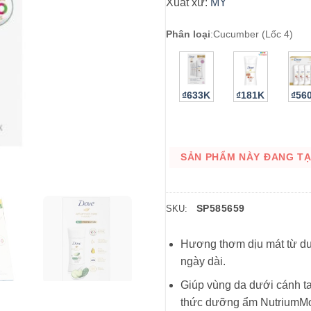
Xuất xứ:
MỸ
Phân loại
:
Cucumber (Lốc 4)
₫633K
₫181K
₫56
SẢN PHẨM NÀY ĐANG TẠM
SP585659
SKU:
Hương thơm dịu mát từ dưa
ngày dài.
Giúp vùng da dưới cánh ta
thức dưỡng ẩm NutriumMo