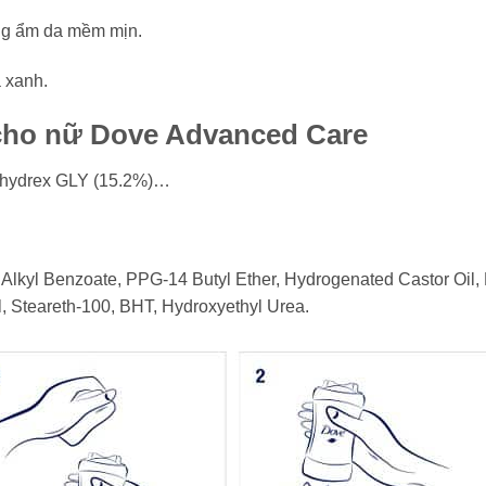
ng ẩm da mềm mịn.
 xanh.
cho nữ Dove Advanced Care
rohydrex GLY (15.2%)…
 Alkyl Benzoate, PPG-14 Butyl Ether, Hydrogenated Castor Oil,
, Steareth-100, BHT, Hydroxyethyl Urea.