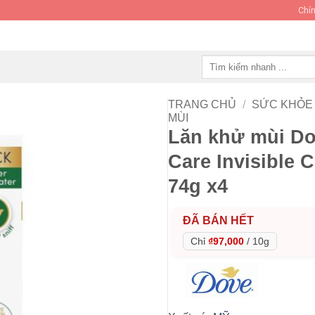
Chín
Tìm
kiếm:
TRANG CHỦ
/
SỨC KHỎE 
MÙI
Lăn khử mùi Do
Care Invisible
74g x4
ĐÃ BÁN HẾT
Chỉ
₫97,000
/
10g