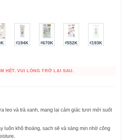
0K
₫194K
₫670K
₫552K
₫193K
 HẾT. VUI LÒNG TRỞ LẠI SAU.
HÌNH THẬT
 leo và trà xanh, mang lại cảm giác tươi mới suốt
y luôn khô thoáng, sạch sẽ và sáng mịn nhờ công
isture.