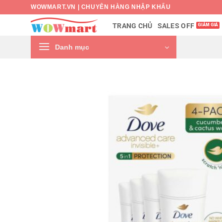
Bỏ
WOWMART.VN | CHUYÊN HÀNG NHẬP KHẨU
qua
SALES OFF
TRANG CHỦ
nội
dung
Danh mục