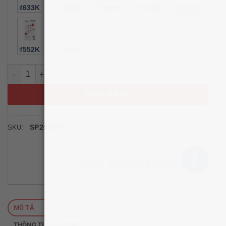
₫633K
₫181K
₫560K
₫194K
₫670K
₫552K
₫193K
Lăn khử mùi Dove dưa leo Dove Advanced Care Cool Essential
MUA HÀNG
SP206275
SKU:
Xem thêm trên FB
MÔ TẢ
THÔNG TIN BỔ SUNG