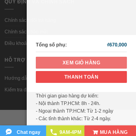
QUY ĐỊNH VÀ CHÍNH SÁCH
Chính sách đổi trả hàng
Chính sách bảo mật
Điều khoản và điều kiện
Tổng số phụ:
₫
670,000
HỖ TRỢ KHÁCH HÀNG
XEM GIỎ HÀNG
THANH TOÁN
Hướng dẫn mua hàng
Kiểm tra đơn hàng
Thời gian giao hàng dự kiến:
- Nội thành TP.HCM: 8h - 24h.
- Ngoại thành TP.HCM: Từ 1-2 ngày
- Các tỉnh thành khác: Từ 2-4 ngày.
Visa
PayPal
MasterCard
Cash
On
MUA HÀNG
Chat ngay
9AM-4PM
HƯỚNG DẪN MUA HÀNG
KIỂM TRA ĐƠN HÀNG
Delivery