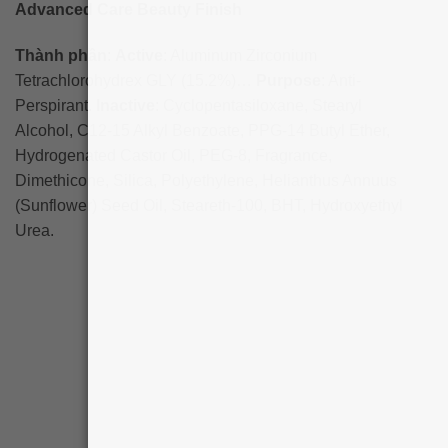
Advanced Care Beauty Finish
Thành phần
:
Active
: Aluminum Zirconium
Tetrachlorohydrex GLY (15.2%)…
Purpose
: Anti-
Perspirant.
Inactive
: Cyclopentasiloxane, Stearyl
Alcohol, C12-15 Alkyl Benzoate, PPG-14 Butyl Ether,
Hydrogenated Castor Oil, PEG-8, Fragrance,
Dimethicone, Silica, Polyethylene, Helianthus Annuus
(Sunflower) Seed Oil, Steareth-100, BHT, Hydroxyethyl
Urea.