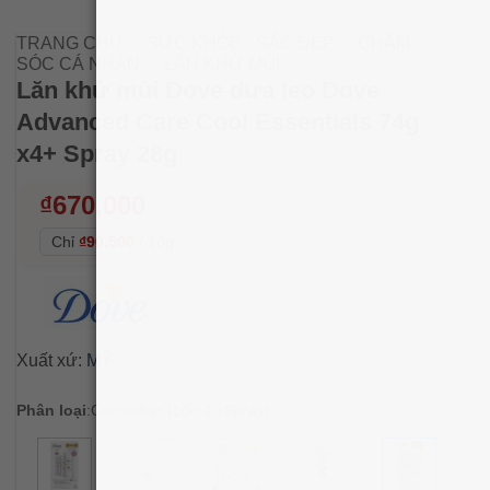
TRANG CHỦ
/
SỨC KHỎE - SẮC ĐẸP
/
CHĂM
SÓC CÁ NHÂN
/
LĂN KHỬ MÙI
Lăn khử mùi Dove dưa leo Dove
Advanced Care Cool Essentials 74g
x4+ Spray 28g
₫
670,000
Chỉ
₫90,500
/
10g
Xuất xứ:
MỸ
Phân loại
:
Cucumber (Lốc 4 +Spray)