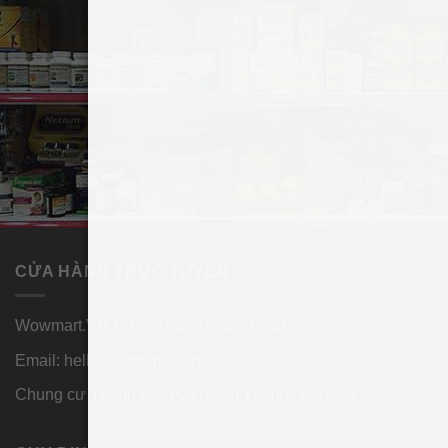
CỬA HÀNG TRỰC TUYẾN
Wowmart.VN | 100% hàng ngoại nhập.
Email:
hello@wowmart.vn
Chung cư Thanh Đa, P27, Bình Thạnh, TPHCM