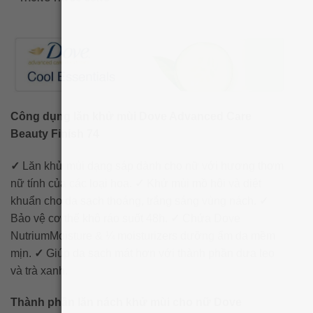
Công dụng lăn khử mùi Dove Advanced Care
Beauty Finish 74
✓
Lăn khử mùi dạng sáp dành cho nữ với hương thơm
nữ tính của các loại hoa.
✓
Khử mùi mồ hôi và diệt
khuẩn cho da sạch thoáng, trắng sáng vùng nách.
✓
Bảo vệ cơ thể khô ráo suốt 48h.
✓
Chứa Dove
NutriumMoisture & ¼ moisturizers dưỡng ẩm da mềm
mịn.
✓
Giúp da sạch mát hơn với thành phần dưa leo
và trà xanh.
Thành phần lăn nách khử mùi cho nữ Dove