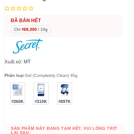
ĐÃ BÁN HẾT
Chỉ
₫69,300
/
10g
Xuất xứ:
MỸ
Phân loại
:
Gel (Completely Clean) 45g
₫360K
₫310K
₫897K
SẢN PHẨM NÀY ĐANG TẠM HẾT. VUI LÒNG TRỞ
LẠI SAU.