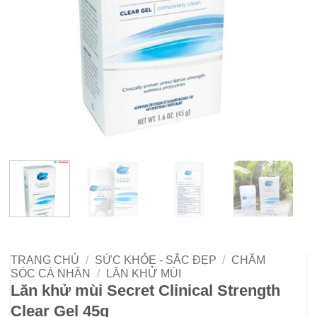
TRANG CHỦ
/
SỨC KHỎE - SẮC ĐẸP
/
CHĂM
SÓC CÁ NHÂN
/
LĂN KHỬ MÙI
Lăn khử mùi Secret Clinical Strength
Clear Gel 45g