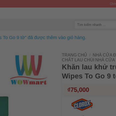
Chín
Tìm
kiếm:
s To Go 9 tờ” đã được thêm vào giỏ hàng.
TRANG CHỦ
/
NHÀ CỬA Đ
CHẤT LAU CHÙI NHÀ CỬA
Khăn lau khử tr
Wipes To Go 9 
₫
75,000