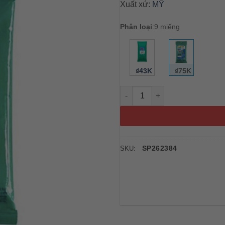
Xuất xứ:
MỸ
Phân loại
:
9 miếng
₫43K
₫75K
Khăn lau khử trùng Clorox Dis
SP262384
SKU: