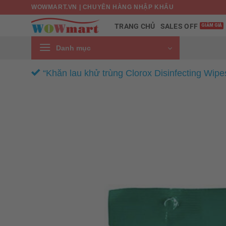
Bỏ
WOWMART.VN | CHUYÊN HÀNG NHẬP KHẨU
qua
SALES OFF
TRANG CHỦ
nội
dung
Danh mục
“Khăn lau khử trùng Clorox Disinfecting Wipe