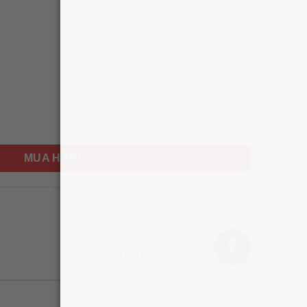
infecting Wipes To Go 9 tờ số lượng
MUA HÀNG
Xem thêm trên FB