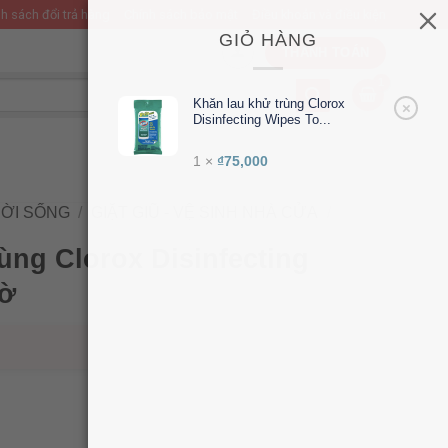
h sách đổi trả hàng
Chính sách bảo mật
Điều khoản và điều kiện
GIỎ HÀNG
THANH TOÁN
Khăn lau khử trùng Clorox
×
Disinfecting Wipes To...
1 ×
₫
75,000
ỜI SỐNG
/
GIẶT GIŨ - VỆ SINH NHÀ CỬA
/
ùng Clorox Disinfecting
tờ